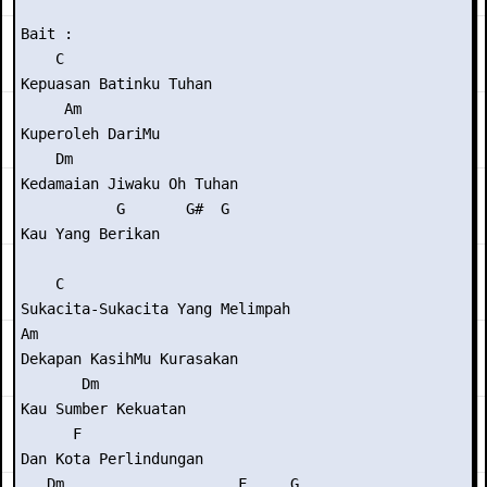
Bait :

    C

Kepuasan Batinku Tuhan

     Am

Kuperoleh DariMu

    Dm

Kedamaian Jiwaku Oh Tuhan

           G       G#  G

Kau Yang Berikan

    C

Sukacita-Sukacita Yang Melimpah

Am

Dekapan KasihMu Kurasakan

       Dm

Kau Sumber Kekuatan

      F

Dan Kota Perlindungan

   Dm                    F     G
