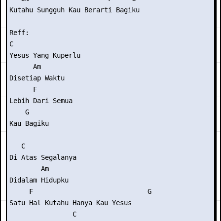
Kutahu Sungguh Kau Berarti Bagiku

Reff:

C

Yesus Yang Kuperlu

      Am

Disetiap Waktu

      F

Lebih Dari Semua

    G

Kau Bagiku

   C

Di Atas Segalanya

        Am

Didalam Hidupku

     F                             G

Satu Hal Kutahu Hanya Kau Yesus

                C
