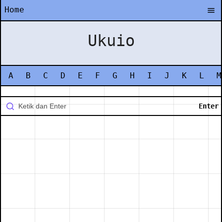
Home
Ukuio
A
B
C
D
E
F
G
H
I
J
K
L
M