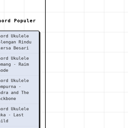
hord Populer
hord Ukulele
elengan Rindu
iersa Besari
hord Ukulele
omang - Raim
aode
hord Ukulele
empurna -
ndra and The
ackbone
hord Ukulele
uka - Last
hild