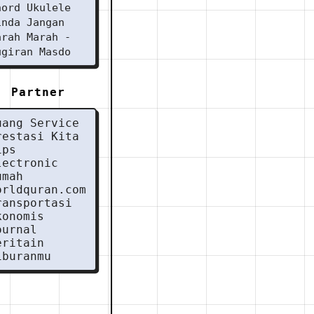
hord Ukulele
inda Jangan
arah Marah -
ugiran Masdo
Partner
uang Service
restasi Kita
ips
lectronic
umah
orldquran.com
ransportasi
konomis
ournal
eritain
iburanmu