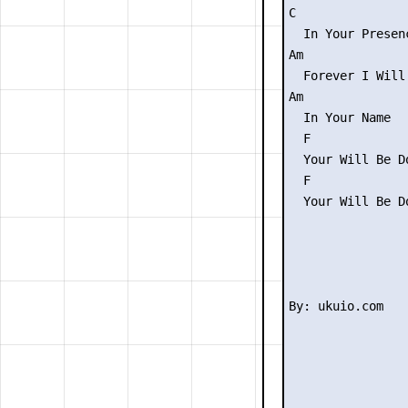
C

  In Your Presenc
Am

  Forever I Will 
Am

  In Your Name

  F              
  Your Will Be Do
  F              
  Your Will Be Do