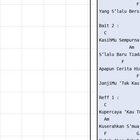
               F
Yang S’lalu Bers
Bait 2 :

  C

KasihMu Sempurna

            Am

S’lalu Baru Tiada
         F       
Apapun Cerita Hid
               F
JanjiMu ‘Tak Kau
Reff 1 :

  C

Kupercaya ‘Kau T
  Am

Kuserahkan S’mua
  F            G
