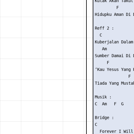
Kutak Akan Takut

         F       
Hidupku Aman Di D
Reff 2 :

  C

Kuberjalan Dalam
   Am

Sumber Damai Di 
     F           
‘Kau Yesus Yang H
              F  
Tiada Yang Mustah
Musik :

C  Am   F  G

Bridge :

C

  Forever I Will 