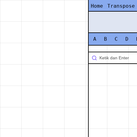
Home
Transpose
A
B
C
D