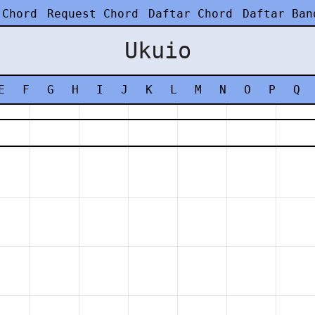
 Chord
Request Chord
Daftar Chord
Daftar Ban
Ukuio
E
F
G
H
I
J
K
L
M
N
O
P
Q