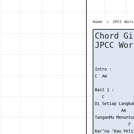
Home
JPCC Wor
Chord Gi
JPCC Wor
Intro :

C  Am

Bait 1 :

   C

Di Setiap Langkah
           Am

TanganMu Menuntun
              F  
Kar’na ‘Kau Pelit