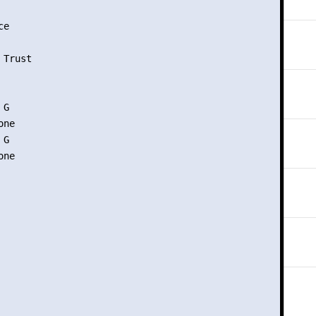
e

Trust

G 

ne

G

ne
