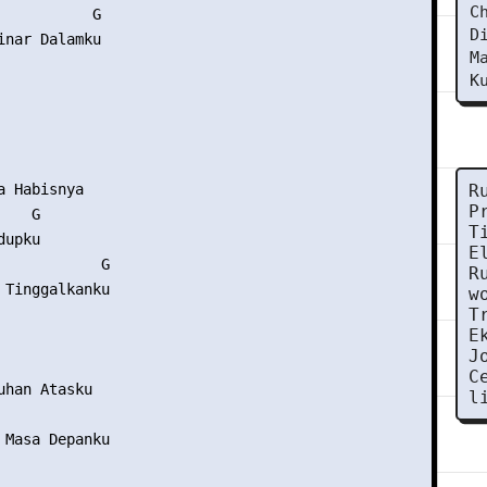
C
           G

D
inar Dalamku

M
K
 Habisnya

R
P
   G

T
upku

E
            G

R
 Tinggalkanku

w
T
E
J
C
uhan Atasku

l
 Masa Depanku
