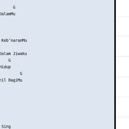
     G

alamMu

 Keb’naranMu

Dalam Jiwaku

   G

idup

        G

il BagiMu

Sing
