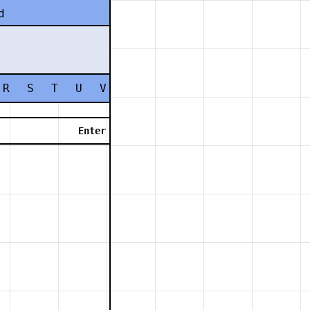
d
R
S
T
U
V
W
X
Y
Z