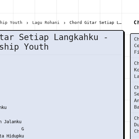
C
ship Youth
Lagu Rohani
Chord Gitar Setiap Langkahku - JPCC Worship Youth
tar Setiap Langkahku -
C
ship Youth
C
F
C
K
L
C
S
A
B
ku

C
 Jalanku

D
        G

C
a Hidupku
