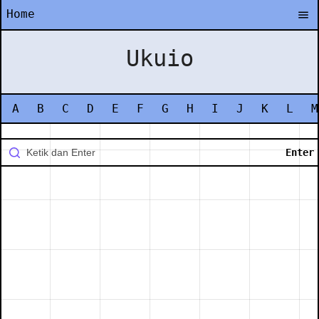
Home
Ukuio
A
B
C
D
E
F
G
H
I
J
K
L
M