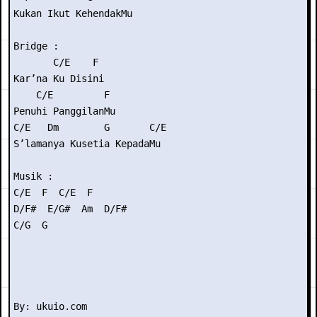
Kukan Ikut KehendakMu

Bridge :

       C/E    F

Kar’na Ku Disini

    C/E         F

Penuhi PanggilanMu

C/E   Dm        G       C/E

S’lamanya Kusetia KepadaMu

Musik :

C/E  F  C/E  F

D/F#  E/G#  Am  D/F#

C/G  G
