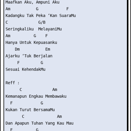
Maafkan Aku, Ampuni Aku

Am           G            F

Kadangku Tak Peka ‘Kan SuaraMu

C             G/B

Seringkaliku  MelayaniMu

Am          G    F

Hanya Untuk Kepuasanku

    Dm           Em

Ajarku ‘Tuk Berjalan

     F         G

Sesuai KehendakMu

Reff :

      C             Am

Kemanapun Engkau Membawaku

  F            G

Kukan Turut BersamaMu

       C              Am

Dan Apapun Tuhan Yang Kau Mau

  F          G
