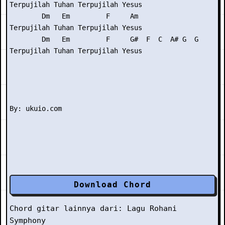
Terpujilah Tuhan Terpujilah Yesus

        Dm   Em         F     Am

Terpujilah Tuhan Terpujilah Yesus

        Dm   Em         F     G#  F  C  A# G  G

Terpujilah Tuhan Terpujilah Yesus

Download Chord
Chord gitar lainnya dari:
Lagu Rohani
Symphony