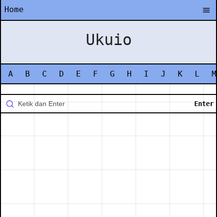
Home
Ukuio
A
B
C
D
E
F
G
H
I
J
K
L
M