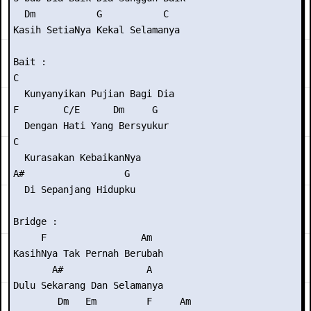
  Dm           G           C

Kasih SetiaNya Kekal Selamanya

Bait :

C

  Kunyanyikan Pujian Bagi Dia

F        C/E      Dm     G

  Dengan Hati Yang Bersyukur

C

  Kurasakan KebaikanNya

A#                  G

  Di Sepanjang Hidupku

Bridge :

     F                 Am

KasihNya Tak Pernah Berubah

       A#               A

Dulu Sekarang Dan Selamanya

        Dm   Em         F     Am
