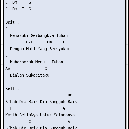
C  Dm  F  G

C  Dm  F  G

Bait :

C

  Memasuki GerbangNya Tuhan

F        C/E      Dm     G

  Dengan Hati Yang Bersyukur

C

  Kubersorak Memuji Tuhan

A#               G

  Dialah Sukacitaku

Reff :

          C                Dm

S’bab Dia Baik Dia Sungguh Baik

  F                      G

Kasih SetiaNya Untuk Selamanya

          C                A

S’bab Dia Baik Dia Sungguh Baik
