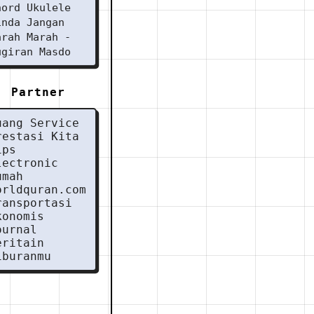
hord Ukulele
inda Jangan
arah Marah -
ugiran Masdo
Partner
uang Service
restasi Kita
ips
lectronic
umah
orldquran.com
ransportasi
konomis
ournal
eritain
iburanmu