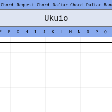
 Chord
Request Chord
Daftar Chord
Daftar Ban
Ukuio
E
F
G
H
I
J
K
L
M
N
O
P
Q