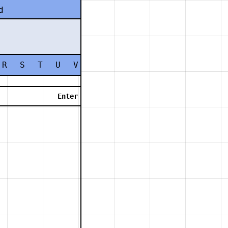
d
R
S
T
U
V
W
X
Y
Z