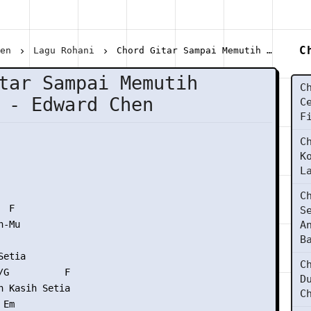
C
hen
Lagu Rohani
Chord Gitar Sampai Memutih Rambutku - Edward Chen
tar Sampai Memutih
C
 - Edward Chen
C
F
C
K
L
C
 F

S
-Mu

A
B
etia

C
/G          F

D
n Kasih Setia

C
Em
