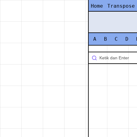
Home
Transpose
A
B
C
D