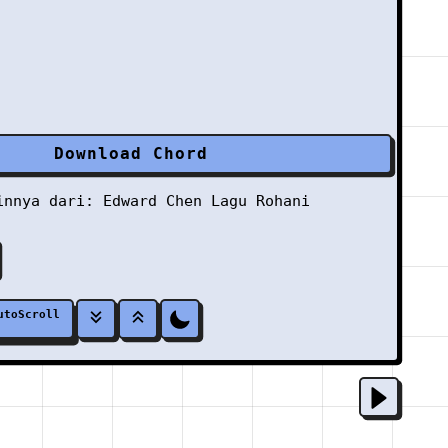
Download Chord
ainnya dari:
Edward Chen
Lagu Rohani
utoScroll