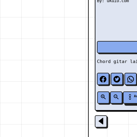
Chord gitar l
A