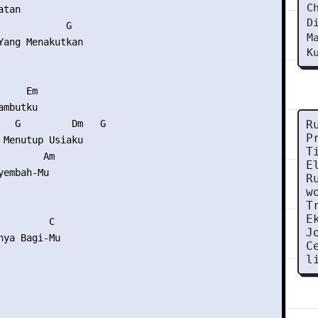
C
tan

D
            G

M
Yang Menakutkan

K
    Em

mbutku

   G         Dm   G

R
P
 Menutup Usiaku

T
       Am

E
embah-Mu

R
w
T
E
        C

J
nya Bagi-Mu

C
l