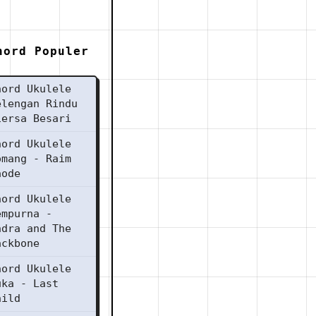
hord Populer
hord Ukulele
elengan Rindu
iersa Besari
hord Ukulele
omang - Raim
aode
hord Ukulele
empurna -
ndra and The
ackbone
hord Ukulele
uka - Last
hild