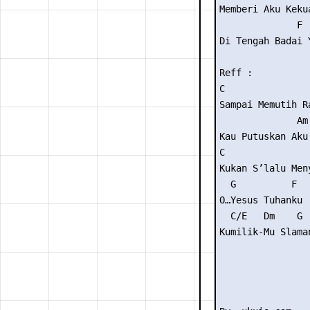
Memberi Aku Kekua
              F 
Di Tengah Badai 
Reff :

C                
Sampai Memutih Ra
              Am
Kau Putuskan Aku
C                
Kukan S’lalu Meny
  G          F

O…Yesus Tuhanku

  C/E   Dm    G  
Kumilik-Mu Slama