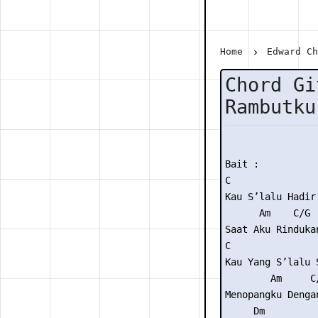
Home
Edward C
Chord Gi
Rambutku
Bait :

C

Kau S’lalu Hadir

      Am    C/G  
Saat Aku Rindukan
C

Kau Yang S’lalu S
        Am     C
Menopangku Denga
     Dm          