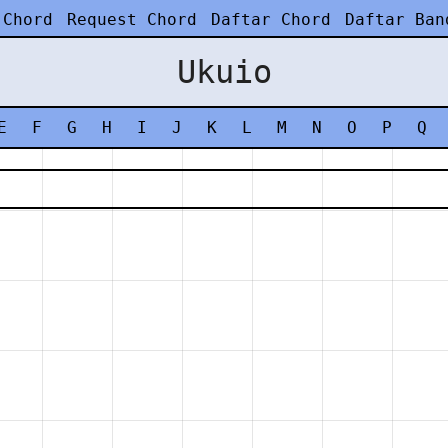
 Chord
Request Chord
Daftar Chord
Daftar Ban
Ukuio
E
F
G
H
I
J
K
L
M
N
O
P
Q