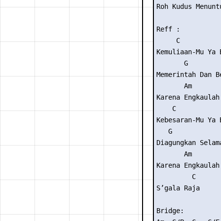
Roh Kudus Menuntu
Reff :

     C

Kemuliaan-Mu Ya B
       G

Memerintah Dan Be
       Am       
Karena Engkaulah
    C

Kebesaran-Mu Ya B
   G

Diagungkan Selama
       Am       
Karena Engkaulah
         C

S’gala Raja

Bridge:
