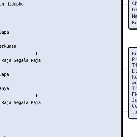
C
n Hidupku

D
M
K
apa

rkuasa

               F

R
P
 Raja Segala Raja

T
E
apa

R
w
T
nya

E
               F

J
 Raja Segala Raja

C
l