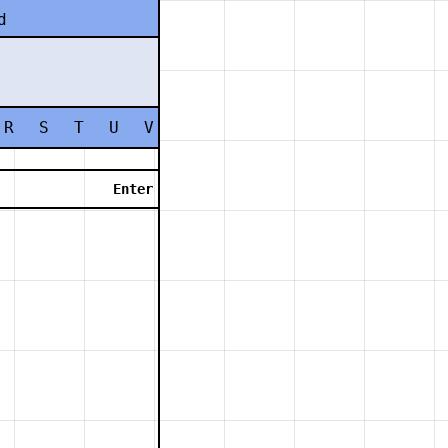
d
R
S
T
U
V
W
X
Y
Z