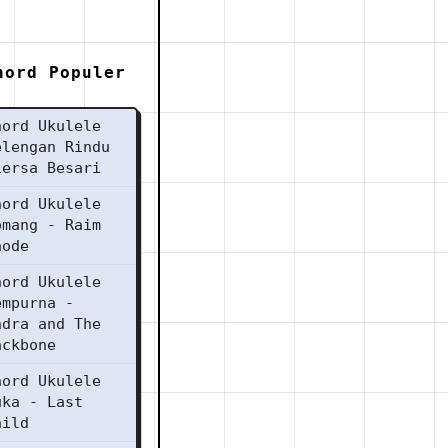
hord Populer
hord Ukulele
elengan Rindu
iersa Besari
hord Ukulele
omang - Raim
aode
hord Ukulele
empurna -
ndra and The
ackbone
hord Ukulele
uka - Last
hild