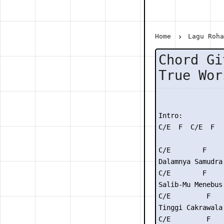
Home
Lagu Roh
Chord Gi
True Wor
Intro:

C/E  F  C/E  F

C/E        F    
Dalamnya Samudra
C/E        F     
Salib-Mu Menebus 
C/E         F   
Tinggi Cakrawala
C/E         F    