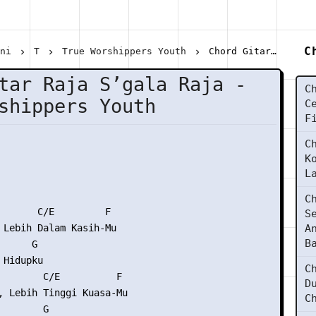
C
ani
T
True Worshippers Youth
Chord Gitar Raja S’gala Raja - True Worshippers Youth
tar Raja S’gala Raja -
C
shippers Youth
C
F
C
K
L
C
       C/E         F

S
 Lebih Dalam Kasih-Mu

A
B
     G

Hidupku

C
        C/E          F

D
, Lebih Tinggi Kuasa-Mu

C
       G
