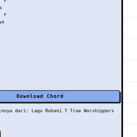
 F



 F

a

Download Chord
ainnya dari:
Lagu Rohani
T
True Worshippers