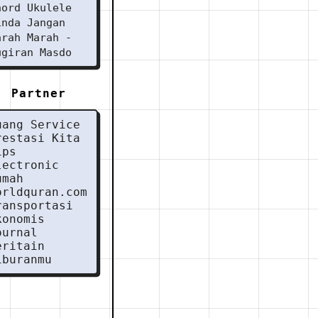
hord Ukulele
inda Jangan
arah Marah -
ugiran Masdo
Partner
uang Service
restasi Kita
ips
lectronic
umah
orldquran.com
ransportasi
konomis
ournal
eritain
iburanmu