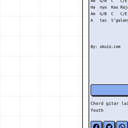
Am  G/B  C   C/E 
Ha  nya  Kau Raja
Am  G/B  C   C/E 
A   tas  S’galany
Chord gitar l
Youth