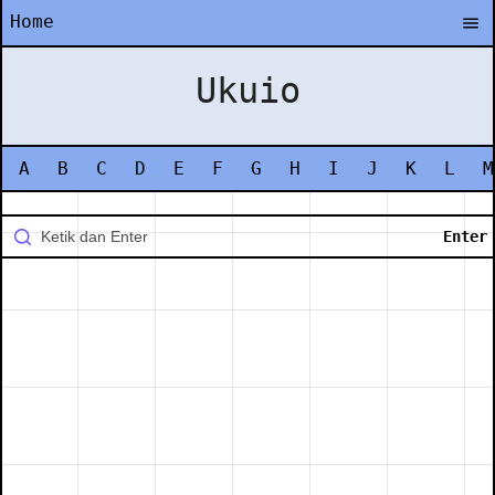
Home
Ukuio
A
B
C
D
E
F
G
H
I
J
K
L
M