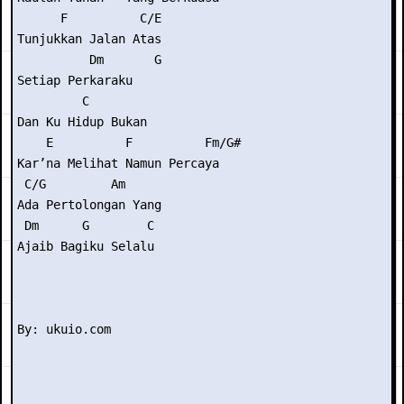
      F          C/E 

Tunjukkan Jalan Atas 

          Dm       G

Setiap Perkaraku

         C         

Dan Ku Hidup Bukan 

    E          F          Fm/G#

Kar’na Melihat Namun Percaya

 C/G         Am     

Ada Pertolongan Yang 

 Dm      G        C

Ajaib Bagiku Selalu
