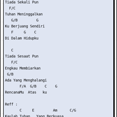
Tiada Sekali Pun

  F/C

Tuhan Meninggalkan

   G/B         G

Ku Berjuang Sendiri

   F     G    C

Di Dalam Hidupku

   C

Tiada Sesaat Pun

   F/C

Engkau Membiarkan

 G/B                

Ada Yang Menghalangi 

       F/A  G/B    C    G

RencanaMu  Atas   ku

Reff :

       C     E         Am      C/G

Kaulah Tuhan   Yang Berkuasa
