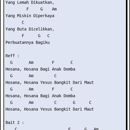
Yang Lemah Dikuatkan, 

         F     G    Am

Yang Miskin Diperkaya

       C             

Yang Buta Dicelikkan, 

       F      G   C

Perbuatannya Bagiku

Reff :

  G       Am        F       C

Hosana, Hosana Bagi Anak Domba

  G       Am         C

Hosana, Hosana Yesus Bangkit Dari Maut

  G       Am        F       C

Hosana, Hosana Bagi Anak Domba

  G       Am         C       G      C

Hosana, Hosana Yesus Bangkit Dari Maut

Bait 2 :

    C                      F      G   Am
