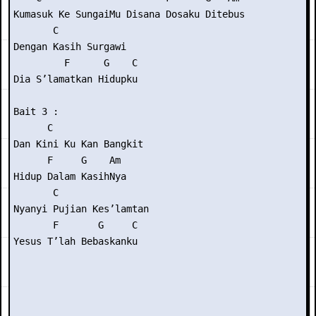
Kumasuk Ke SungaiMu Disana Dosaku Ditebus

       C            

Dengan Kasih Surgawi 

         F      G    C

Dia S’lamatkan Hidupku

Bait 3 :

      C                 

Dan Kini Ku Kan Bangkit 

      F     G    Am

Hidup Dalam KasihNya

       C                

Nyanyi Pujian Kes’lamtan 

       F       G     C

Yesus T’lah Bebaskanku
