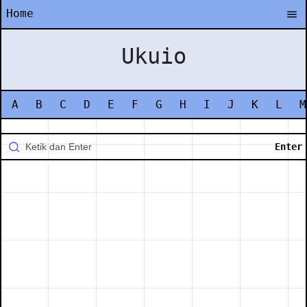
Home
Ukuio
A
B
C
D
E
F
G
H
I
J
K
L
M