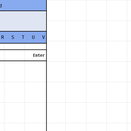
d
R
S
T
U
V
W
X
Y
Z