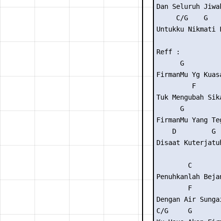
Dan Seluruh Jiwak
     C/G    G    
Untukku Nikmati F
Reff :

      G

FirmanMu Yg Kuasa
         F       
Tuk Mengubah Sika
      G

FirmanMu Yang Teg
    D         G

Disaat Kuterjatuh
        C

Penuhkanlah Bejan
        F        
Dengan Air Sungai
C/G     G        