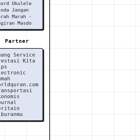
hord Ukulele
inda Jangan
arah Marah -
ugiran Masdo
Partner
uang Service
restasi Kita
ips
lectronic
umah
orldquran.com
ransportasi
konomis
ournal
eritain
iburanmu