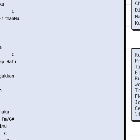
C
u

D
    C

M
irmanMu

K


    C

R
P
p Hati

T
E
akkan

R
w
T


E
J
C
aku

l
Fm/G#

Mu

 C
