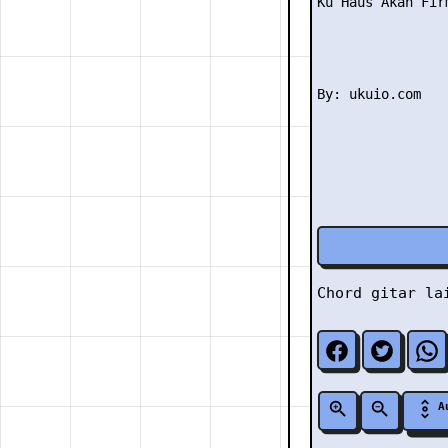
Ku Haus Akan Firm
Chord gitar l
A