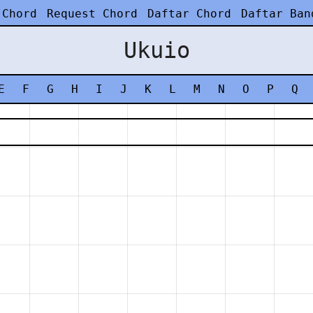
 Chord
Request Chord
Daftar Chord
Daftar Ban
Ukuio
E
F
G
H
I
J
K
L
M
N
O
P
Q