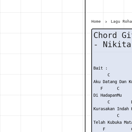
Home
Lagu Roh
Chord Gi
- Nikita
Bait :

      C

Aku Datang Dan Ku
   F      C

Di HadapanMu

      C         D
Kurasakan Indah H
          C      
Telah Kubuka Mata
    F           C