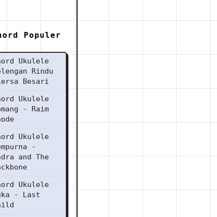
hord Populer
hord Ukulele
elengan Rindu
iersa Besari
hord Ukulele
omang - Raim
aode
hord Ukulele
empurna -
ndra and The
ackbone
hord Ukulele
uka - Last
hild