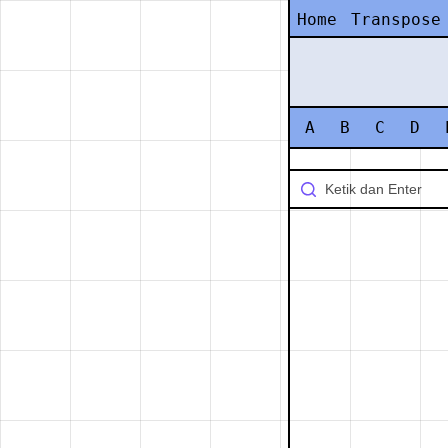
Home
Transpose
A
B
C
D