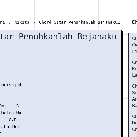
C
ani
Nikita
Chord Gitar Penuhkanlah Bejanaku - Nikita
tar Penuhkanlah Bejanaku
C
C
F
C
K
L
bersujud

C
S
A
B
m     G

adiratMu

C
   C/E

D
 Hatiku

C

