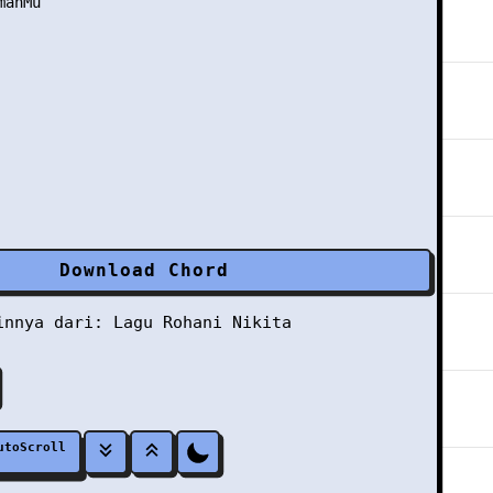
anMu

Download Chord
ainnya dari:
Lagu Rohani
Nikita
utoScroll