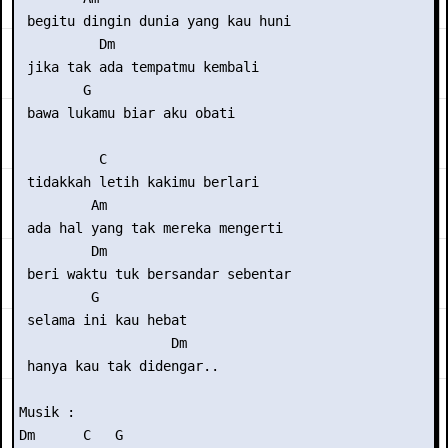
 begitu dingin dunia yang kau huni

          Dm

 jika tak ada tempatmu kembali

        G

 bawa lukamu biar aku obati

          C

 tidakkah letih kakimu berlari

         Am

 ada hal yang tak mereka mengerti

         Dm

 beri waktu tuk bersandar sebentar

         G

 selama ini kau hebat

                   Dm 

 hanya kau tak didengar..

Musik : 

Dm      C   G
