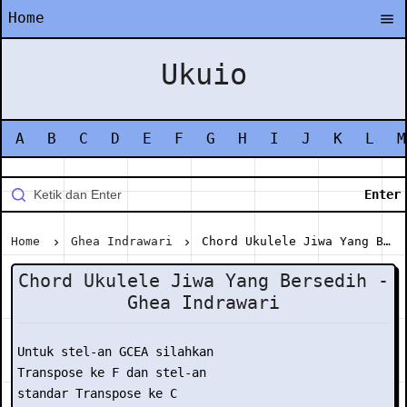
Home
Ukuio
A
B
C
D
E
F
G
H
I
J
K
L
M
Home
Ghea Indrawari
Chord Ukulele Jiwa Yang Bersedih - Ghea Indrawari
Chord Ukulele Jiwa Yang Bersedih -
Ghea Indrawari
Untuk stel-an GCEA silahkan

Transpose ke F dan stel-an

standar Transpose ke C
