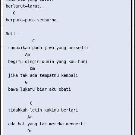
berlarut–larut..

   G

berpura–pura sempurna..

Reff :

           C

 sampaikan pada jiwa yang bersedih

        Am

 begitu dingin dunia yang kau huni

          Dm

 jika tak ada tempatmu kembali

        G

 bawa lukamu biar aku obati

          C

 tidakkah letih kakimu berlari

         Am

 ada hal yang tak mereka mengerti

         Dm
