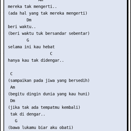
 mereka tak mengerti..

 (ada hal yang tak mereka mengerti)

         Dm

 beri waktu..

 (beri waktu tuk bersandar sebentar)

         G

 selama ini kau hebat

                   C 

 hanya kau tak didengar..

  C

 (sampaikan pada jiwa yang bersedih)

  Am

 (begitu dingin dunia yang kau huni)

  Dm

 (jika tak ada tempatmu kembali)

  tak di dengar..

    G

 (bawa lukamu biar aku obati)
