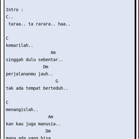
Intro : 

C..

 taraa.. ta rarara.. haa..

C

kemarilah..

                  Am

singgah dulu sebentar..

               Dm

perjalananmu jauh..

                    G

tak ada tempat berteduh..

C

menangislah..

                 Am

kan kau juga manusia..

                Dm

mana ada yang bisa..
