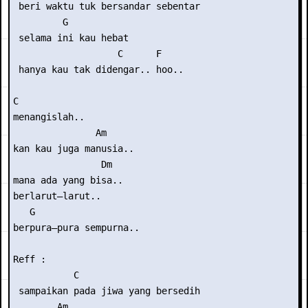
 beri waktu tuk bersandar sebentar

         G

 selama ini kau hebat

                   C      F

 hanya kau tak didengar.. hoo..

C

menangislah..

               Am

kan kau juga manusia..

                Dm

mana ada yang bisa..

berlarut–larut..

   G

berpura–pura sempurna..

Reff :

           C

 sampaikan pada jiwa yang bersedih

        Am
