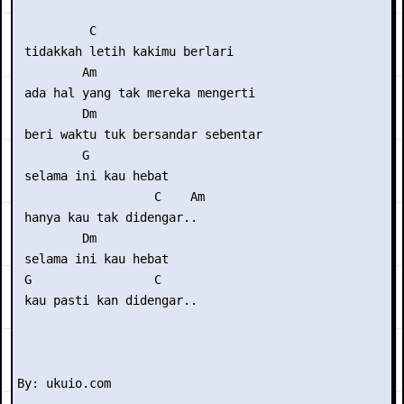
          C

 tidakkah letih kakimu berlari

         Am

 ada hal yang tak mereka mengerti

         Dm

 beri waktu tuk bersandar sebentar

         G

 selama ini kau hebat

                   C    Am

 hanya kau tak didengar..

         Dm

 selama ini kau hebat

 G                 C

 kau pasti kan didengar..
