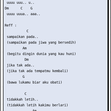
 uuuu uuu.. u..

Dm      C    G

 uuuu uuua.. aaa..

Reff :

           C

 sampaikan pada..

 (sampaikan pada jiwa yang bersedih)

         Am

 (begitu dingin dunia yang kau huni)

          Dm

 jika tak ada..

 (jika tak ada tempatmu kembali)

         G

 (bawa lukamu biar aku obati)

          C

 tidakkah letih..

 (tidakkah letih kakimu berlari)

              Am
