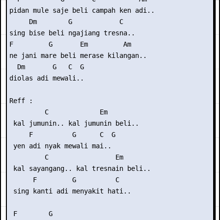
pidan mule saje beli campah ken adi..

     Dm        G            C

sing bise beli ngajiang tresna..

F         G       Em         Am

ne jani mare beli merase kilangan..

  Dm       G   C  G

diolas adi mewali..

Reff :

         C             Em

 kal jumunin.. kal jumunin beli..

     F          G      C  G

 yen adi nyak mewali mai..

         C                 Em

 kal sayangang.. kal tresnain beli..

      F         G          C

 sing kanti adi menyakit hati..

 F        G
