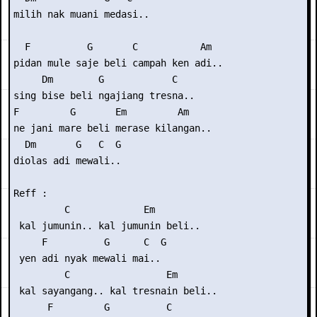
milih nak muani medasi..

  F          G       C           Am

pidan mule saje beli campah ken adi..

     Dm        G            C

sing bise beli ngajiang tresna..

F         G       Em         Am

ne jani mare beli merase kilangan..

  Dm       G   C  G

diolas adi mewali..

Reff :

         C             Em

 kal jumunin.. kal jumunin beli..

     F          G      C  G

 yen adi nyak mewali mai..

         C                 Em

 kal sayangang.. kal tresnain beli..

      F         G          C
