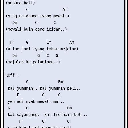
(ampura beli)

         C               Am

(sing ngidaang tyang mewali)

   Dm        G       C

(mewali buin care ipidan..)

  F      G        Em        Am

(ulian jani tyang lakar mejalan)

   Dm         G   C   G

(mejalan ke pelaminan..)

Reff :

         C             Em

 kal jumunin.. kal jumunin beli..

     F          G      C

 yen adi nyak mewali mai..

 G       C                 Em

 kal sayangang.. kal tresnain beli..

      F         G          C

 sing kanti adi menyakit hati..
