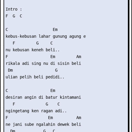
Intro :

F  G  C

C                   Em

kebus-kebusan lahar gunung agung e

   F         G     C

nu kebusan keneh beli..

F                  Em         Am

rikala adi sing nu di sisin beli

 Dm                  G

ulian pelih beli pedidi..

C                  Em

desiran angin di batur kintamani

   F             G    C

ngingetang ken ragan adi..

F                 Em          Am

ne jani sube ngalahin dewek beli

  Dm            G   C
