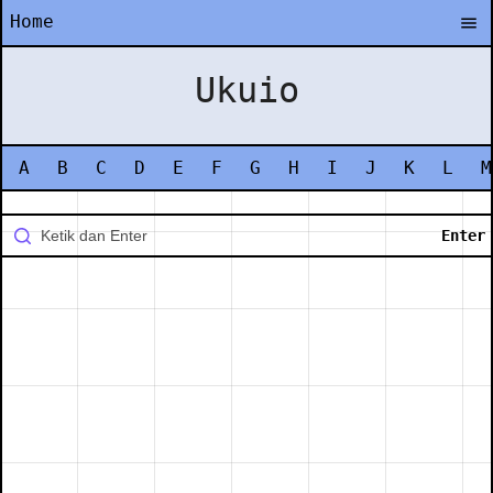
Home
Ukuio
A
B
C
D
E
F
G
H
I
J
K
L
M