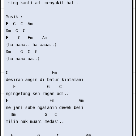
 sing kanti adi menyakit hati..

Musik :

F  G  C  Am

Dm  G  C 

F    G   Em    Am

(ha aaaa.. ha aaaa..)

Dm    G  C  G

(ha aaaa aa..)

C                  Em

desiran angin di batur kintamani

   F             G    C

ngingetang ken ragan adi..

F                 Em          Am

ne jani sube ngalahin dewek beli

  Dm            G   C

milih nak muani medasi..

  F          G       C           Am
