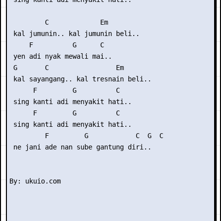
         C             Em

 kal jumunin.. kal jumunin beli..

     F          G      C

 yen adi nyak mewali mai..

 G       C                 Em

 kal sayangang.. kal tresnain beli..

      F         G          C

 sing kanti adi menyakit hati..

      F         G          C

 sing kanti adi menyakit hati..

         F         G            C  G  C

 ne jani ade nan sube gantung diri..
