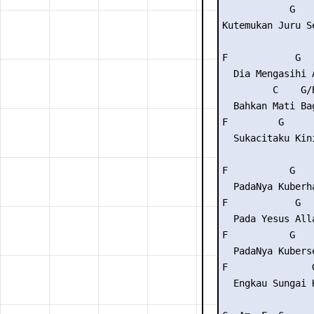
            G

Kutemukan Juru Se
F            G

  Dia Mengasihi A
         C    G/B
  Bahkan Mati Bag
F         G     
  Sukacitaku Kini
F           G

  PadaNya Kuberha
F            G  
  Pada Yesus All
F           G

  PadaNya Kuberse
F               G
  Engkau Sungai 