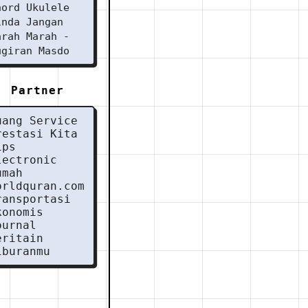
hord Ukulele
inda Jangan
arah Marah -
ugiran Masdo
Partner
uang Service
restasi Kita
ips
lectronic
umah
orldquran.com
ransportasi
konomis
ournal
eritain
iburanmu