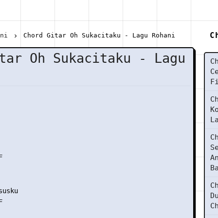
C
ani
Chord Gitar Oh Sukacitaku - Lagu Rohani
tar Oh Sukacitaku - Lagu
C
C
F
C
K
L
C
S


A
B
C
usku

D


C