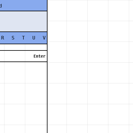
d
R
S
T
U
V
W
X
Y
Z