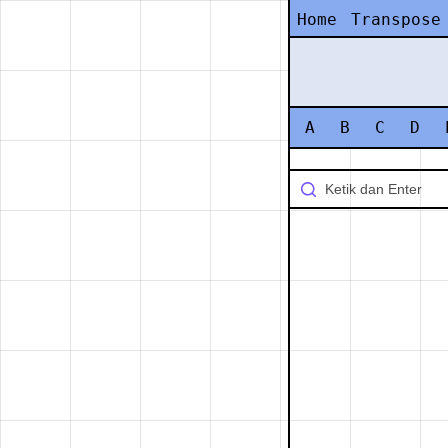
Home
Transpose
A
B
C
D