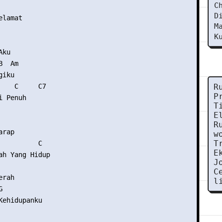
C
D
lamat

M
K
ku

  Am

iku

    C     C7

R
P
 Penuh

T
E
R
rap

w
T
          C

E
ah Yang Hidup

J
C
rah

l


Kehidupanku
