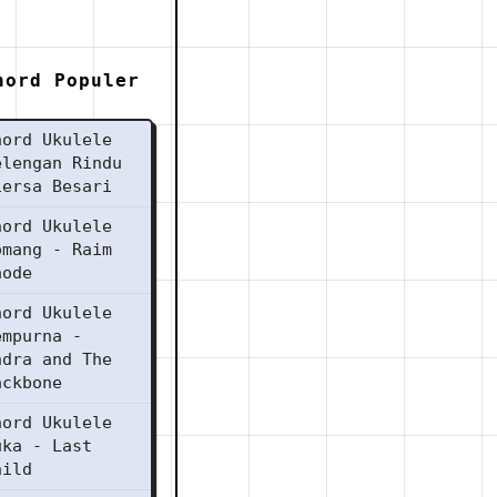
hord Populer
hord Ukulele
elengan Rindu
iersa Besari
hord Ukulele
omang - Raim
aode
hord Ukulele
empurna -
ndra and The
ackbone
hord Ukulele
uka - Last
hild