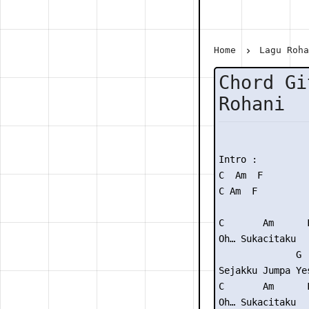
Home
Lagu Roh
Chord Gi
Rohani
Intro :

C  Am  F

C Am  F

C       Am      F
Oh… Sukacitaku

              G

Sejakku Jumpa Yes
C       Am      F
Oh… Sukacitaku
