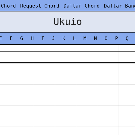
 Chord
Request Chord
Daftar Chord
Daftar Ban
Ukuio
E
F
G
H
I
J
K
L
M
N
O
P
Q