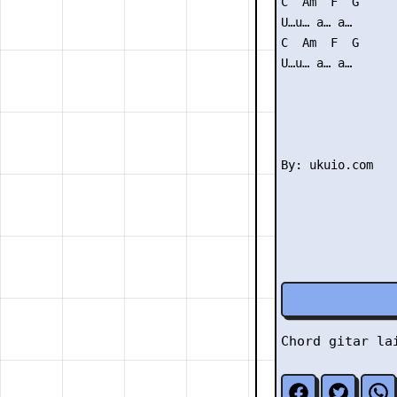
C  Am  F  G

U…u… a… a…

C  Am  F  G

U…u… a… a…

Chord gitar l