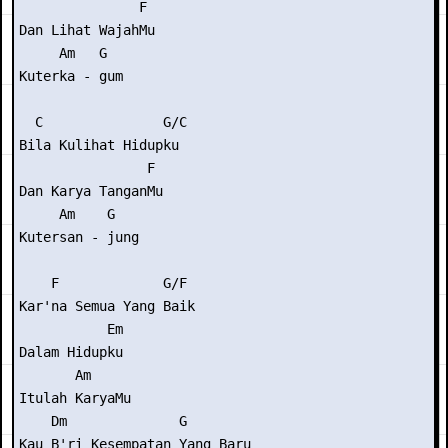
               F

Dan Lihat WajahMu

     Am   G

Kuterka - gum

  C               G/C

Bila Kulihat Hidupku

                F

Dan Karya TanganMu

     Am    G

Kutersan - jung

    F             G/F

Kar'na Semua Yang Baik

           Em

Dalam Hidupku

       Am

Itulah KaryaMu

    Dm              G

Kau B'ri Kesempatan Yang Baru
