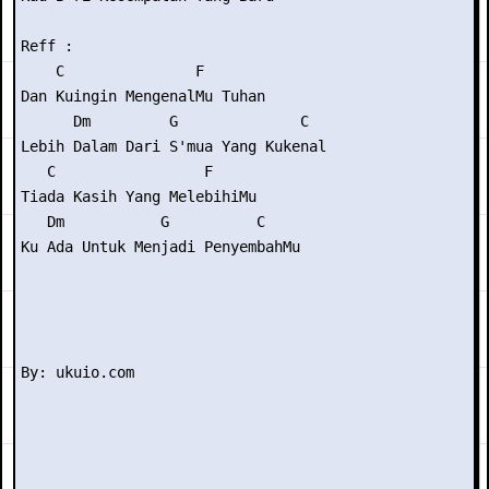
Reff :

    C               F

Dan Kuingin MengenalMu Tuhan

      Dm         G              C   

Lebih Dalam Dari S'mua Yang Kukenal

   C                 F

Tiada Kasih Yang MelebihiMu

   Dm           G          C

Ku Ada Untuk Menjadi PenyembahMu
