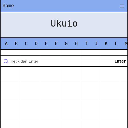
Home
Ukuio
A
B
C
D
E
F
G
H
I
J
K
L
M