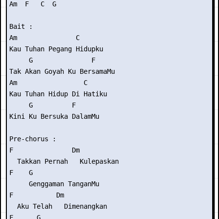
Am  F   C  G

Bait :

Am               C

Kau Tuhan Pegang Hidupku

     G               F

Tak Akan Goyah Ku BersamaMu

Am                 C

Kau Tuhan Hidup Di Hatiku

     G          F

Kini Ku Bersuka DalamMu

Pre-chorus :

F               Dm

  Takkan Pernah   Kulepaskan

F    G

     Genggaman TanganMu

F           Dm

  Aku Telah   Dimenangkan

F      G
