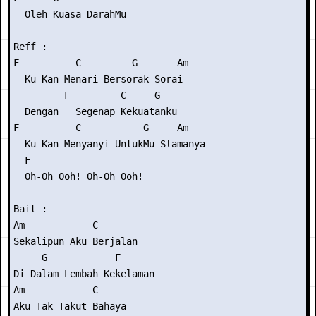
  Oleh Kuasa DarahMu

Reff :

F          C         G       Am

  Ku Kan Menari Bersorak Sorai

         F         C     G

  Dengan   Segenap Kekuatanku

F          C           G     Am

  Ku Kan Menyanyi UntukMu Slamanya

  F

  Oh-Oh Ooh! Oh-Oh Ooh!

Bait :

Am            C

Sekalipun Aku Berjalan

     G            F

Di Dalam Lembah Kekelaman

Am            C

Aku Tak Takut Bahaya
