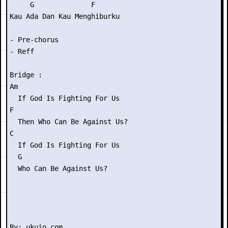
     G              F

Kau Ada Dan Kau Menghiburku

- Pre-chorus

- Reff

Bridge :

Am

  If God Is Fighting For Us

F

  Then Who Can Be Against Us?

C

  If God Is Fighting For Us

  G

  Who Can Be Against Us?
