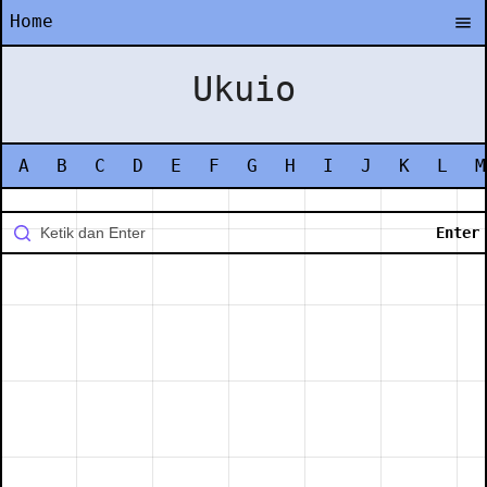
Home
Ukuio
A
B
C
D
E
F
G
H
I
J
K
L
M