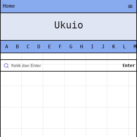
Home
Ukuio
A
B
C
D
E
F
G
H
I
J
K
L
M