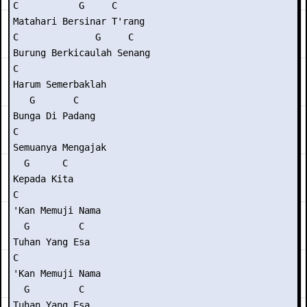
C           G     C

Matahari Bersinar T'rang

C              G     C

Burung Berkicaulah Senang

C

Harum Semerbaklah

   G       C

Bunga Di Padang

C

Semuanya Mengajak

  G      C

Kepada Kita

C

'Kan Memuji Nama

  G         C

Tuhan Yang Esa

C

'Kan Memuji Nama

  G         C

Tuhan Yang Esa
