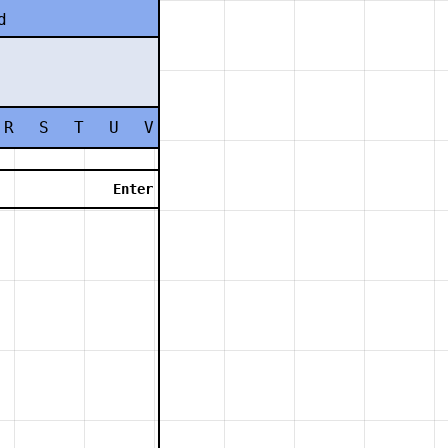
d
R
S
T
U
V
W
X
Y
Z