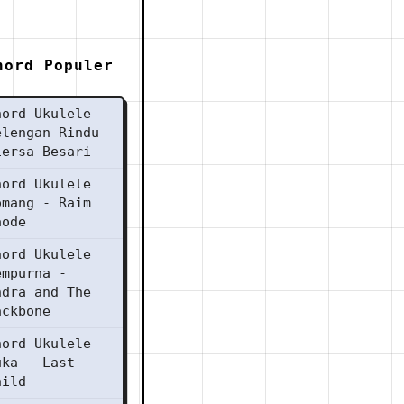
hord Populer
hord Ukulele
elengan Rindu
iersa Besari
hord Ukulele
omang - Raim
aode
hord Ukulele
empurna -
ndra and The
ackbone
hord Ukulele
uka - Last
hild