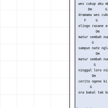
 wes cukup aku m
      Dm       G 
 dramamu wes cuk
    F     G      
 elingo rasane at
          Dm

 matur sembah nuw
        G        
 sampun nate ngla
          Dm

 matur sembah nuw
         G       
 ninggal loro nin
        Dm

 cerito ngene ki.
       G         
 ora bakal tak ba