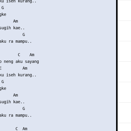
ku iseh kurang..

G

ke

     Am

sugih kae..

          G

aku ra mampu..

        C    Am

o neng aku sayang

E         Am

ku iseh kurang..

G

ke

     Am

sugih kae..

          G

aku ra mampu..

       C  Am
