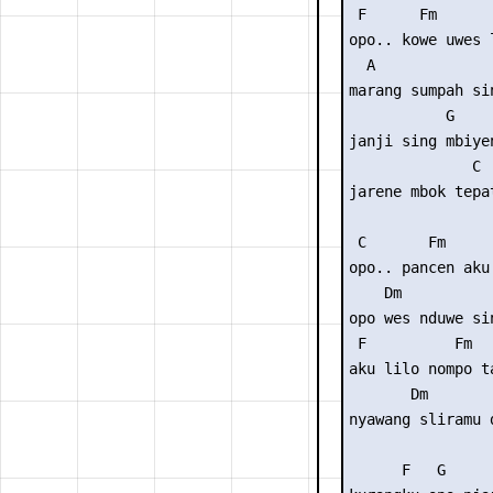
 F      Fm       
opo.. kowe uwes l
  A              
marang sumpah si
           G

janji sing mbiyen
              C  
jarene mbok tepat
 C       Fm      
opo.. pancen aku 
    Dm          
opo wes nduwe si
 F          Fm  
aku lilo nompo t
       Dm       
nyawang sliramu 
      F   G     