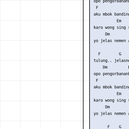
 opo pengorbanan
  F              
 aku mbok banding
           Em    
 karo wong sing 
      Dm        
 yo jelas nemen 
   F        G   
 tulung.. jelasn
     Dm         
 opo pengorbanan
  F              
 aku mbok banding
           Em    
 karo wong sing 
      Dm        
 yo jelas nemen 
       F    G   