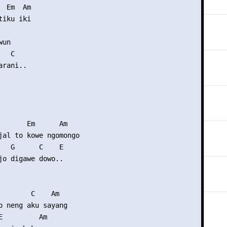
 Em  Am

iku iki

un 

  C

rani..

       Em      Am    

jal to kowe ngomongo

   G      C    E

jo digawe dowo..

        C    Am

o neng aku sayang

E         Am
