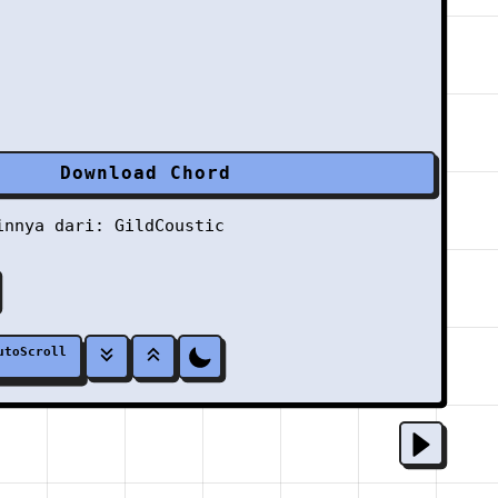
Download Chord
ainnya dari:
GildCoustic
utoScroll