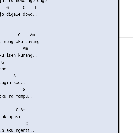
jal to kowe ngomongo

   G      C    E

jo digawe dowo..

        C    Am

o neng aku sayang

E         Am

ku iseh kurang..

G

ne

     Am

sugih kae..

          G

aku ra mampu..

       C Am

bok apusi..

           C

up aku ngerti..
