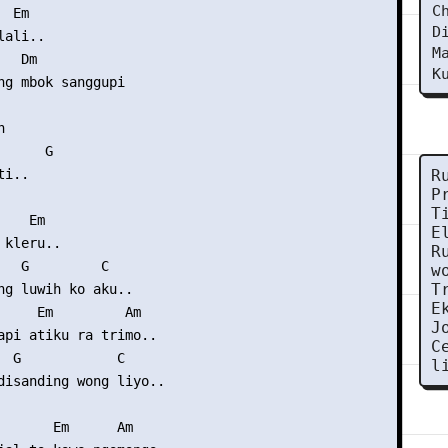
C
 Em

D
ali..

M
  Dm

K
ng mbok sanggupi



     G

i..

R
P
T
   Em

E
kleru..

R
   G         C

w
T
ng luwih ko aku..

E
     Em         Am  

J
api atiku ra trimo..

C
  G            C

l
disanding wong liyo..

       Em      Am    
