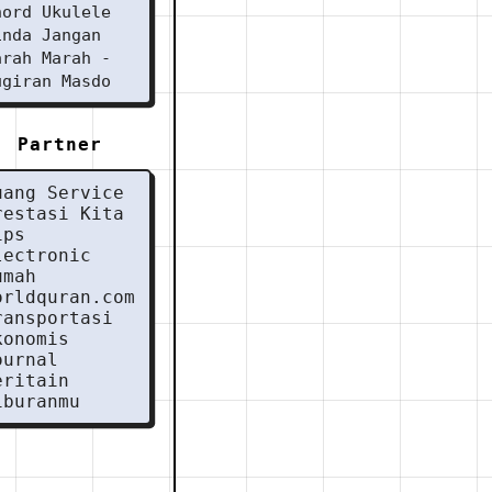
hord Ukulele
inda Jangan
arah Marah -
ugiran Masdo
Partner
uang Service
restasi Kita
ips
lectronic
umah
orldquran.com
ransportasi
konomis
ournal
eritain
iburanmu