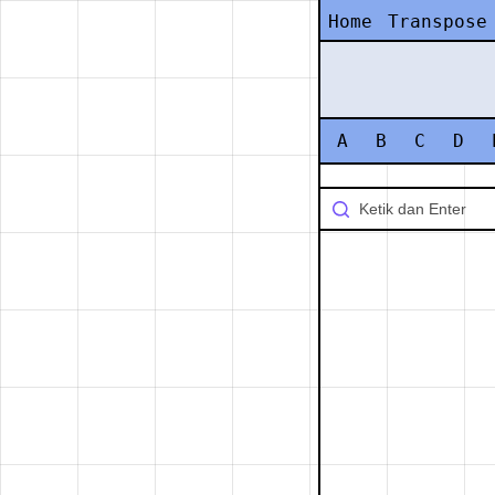
Home
Transpose
A
B
C
D