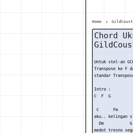
Home
GildCous
Chord Uk
GildCous
Untuk stel-an GC
Transpose ke F da
standar Transpose
Intro :

C  F  G 

 C      Fm       
aku.. kelingan sl
  Dm           G 
medot tresno seg