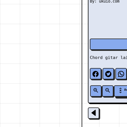
Chord gitar l
A