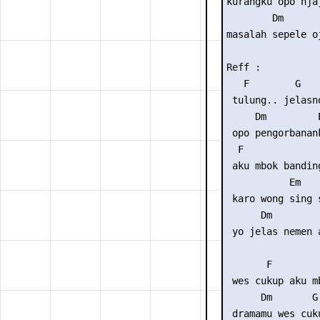
kurangku opo nja
        Dm      
masalah sepele o
Reff :

   F        G   
 tulung.. jelasn
     Dm         
 opo pengorbanan
  F              
 aku mbok banding
           Em    
 karo wong sing 
      Dm        
 yo jelas nemen 
       F        
 wes cukup aku m
      Dm       G
 dramamu wes cuk