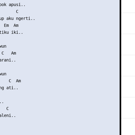
bok apusi..

      C

up aku ngerti..

 Em  Am

iku iki..

un

C   Am

rani..

un

   C  Am

g ati..

.

  C

leni..
