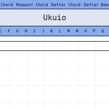
 Chord
Request Chord
Daftar Chord
Daftar Ban
Ukuio
E
F
G
H
I
J
K
L
M
N
O
P
Q