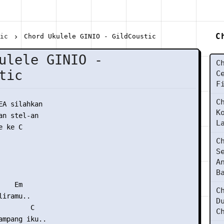
C
tic
Chord Ukulele GINIO - GildCoustic
ulele GINIO -
C
tic
C
F
C
EA silahkan

K
n stel-an

L
 ke C

C
S
A
B
   Em

C
iramu..

D
       C

C
ampang iku..
