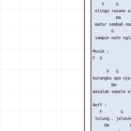
    F     G      
 elingo rasane at
          Dm

 matur sembah nuw
        G        
 sampun nate ngla
Musik :

F  G

      F   G     
kurangku opo nja
        Dm      
masalah sepele o
Reff :

   F        G   
 tulung.. jelasn
     Dm         