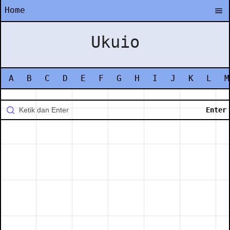
Home
Ukuio
A
B
C
D
E
F
G
H
I
J
K
L
M