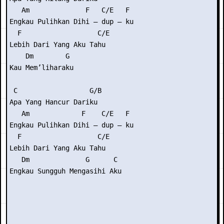
   Am              F   C/E   F

Engkau Pulihkan Dihi – dup – ku

  F                   C/E

Lebih Dari Yang Aku Tahu

    Dm        G

Kau Mem’liharaku

 C                  G/B

Apa Yang Hancur Dariku

   Am             F    C/E   F

Engkau Pulihkan Dihi – dup – ku

  F                   C/E

Lebih Dari Yang Aku Tahu

   Dm              G      C

Engkau Sungguh Mengasihi Aku
