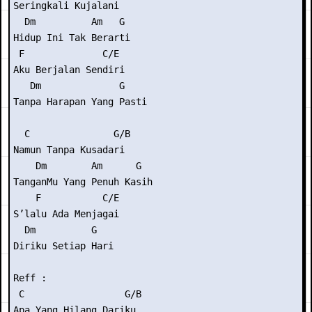
Seringkali Kujalani

  Dm          Am   G

Hidup Ini Tak Berarti

 F              C/E

Aku Berjalan Sendiri

   Dm              G

Tanpa Harapan Yang Pasti

  C               G/B

Namun Tanpa Kusadari

    Dm        Am      G

TanganMu Yang Penuh Kasih

    F           C/E

S’lalu Ada Menjagai

  Dm          G

Diriku Setiap Hari

Reff :

 C                  G/B

Apa Yang Hilang Dariku
