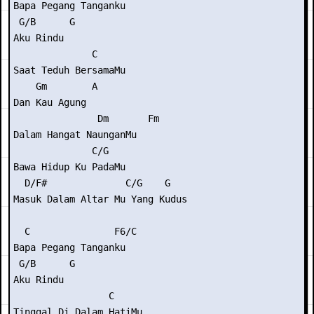
Bapa Pegang Tanganku

 G/B      G                 

Aku Rindu

              C

Saat Teduh BersamaMu

    Gm        A

Dan Kau Agung

               Dm       Fm

Dalam Hangat NaunganMu

              C/G

Bawa Hidup Ku PadaMu

  D/F#              C/G    G

Masuk Dalam Altar Mu Yang Kudus

  C               F6/C

Bapa Pegang Tanganku

 G/B      G

Aku Rindu

                 C

Tinggal Di Dalam HatiMu
