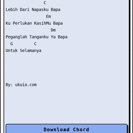
                C

Lebih Dari Napasku Bapa

                 Em

Ku Perlukan KasihMu Bapa

                   Dm

Peganglah Tanganku Ya Bapa

  G         C

Untuk Selamanya

Download Chord