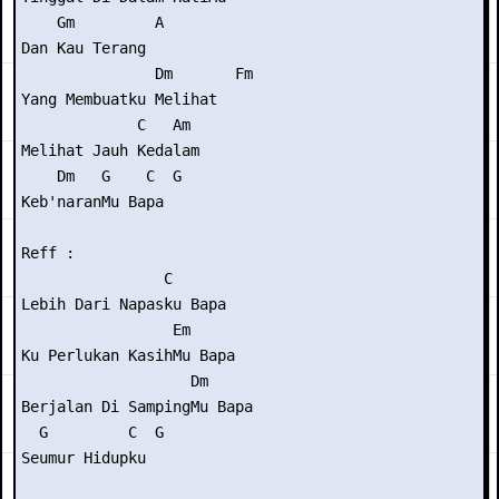
    Gm         A

Dan Kau Terang

               Dm       Fm

Yang Membuatku Melihat

             C   Am

Melihat Jauh Kedalam

    Dm   G    C  G

Keb'naranMu Bapa

Reff :

                C

Lebih Dari Napasku Bapa

                 Em

Ku Perlukan KasihMu Bapa

                   Dm

Berjalan Di SampingMu Bapa

  G         C  G

Seumur Hidupku
