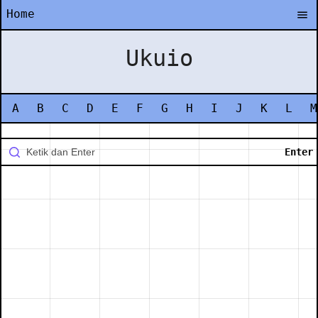
Home
Ukuio
A
B
C
D
E
F
G
H
I
J
K
L
M