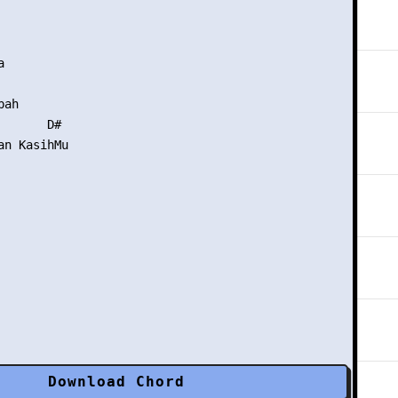


ah

      D# 

n KasihMu

Download Chord