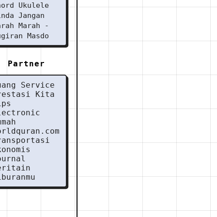
hord Ukulele
inda Jangan
arah Marah -
ugiran Masdo
Partner
uang Service
restasi Kita
ips
lectronic
umah
orldquran.com
ransportasi
konomis
ournal
eritain
iburanmu