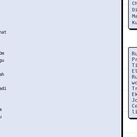
C
D
M
K
at

m

R
P
u

T
E
h

R
w
T
di

E
J
C


l

