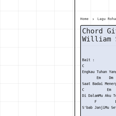
Home
Lagu Roh
Chord Gi
William 
Bait :

C               
Engkau Tuhan Yan
       Em    Dm  
Saat Badai Menerp
C           Em

Di DalamMu Aku Te
      F         
S'bab JanjiMu Set