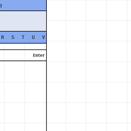
d
R
S
T
U
V
W
X
Y
Z