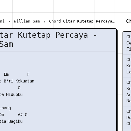
C
ani
William Sam
Chord Gitar Kutetap Percaya - William Sam
tar Kutetap Percaya -
C
Sam
C
F
C
K
L
  Em        F

g B'ri Kekuatan

C
       G

S
a Hidupku

A
B
nang

C
Dm      A# G

D
ia Bagiku

C