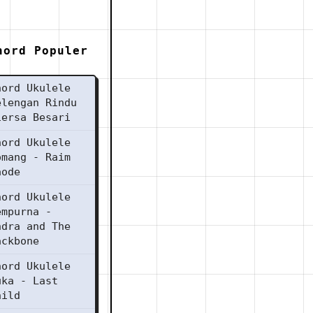
hord Populer
hord Ukulele
elengan Rindu
iersa Besari
hord Ukulele
omang - Raim
aode
hord Ukulele
empurna -
ndra and The
ackbone
hord Ukulele
uka - Last
hild