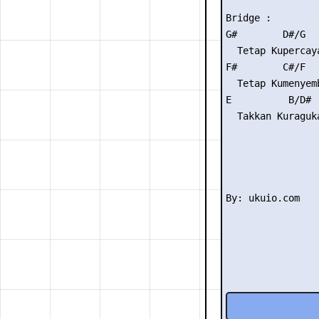
Bridge :

G#        D#/G

  Tetap Kupercaya
F#        C#/F

  Tetap Kumenyemb
E          B/D#  
  Takkan Kuraguka