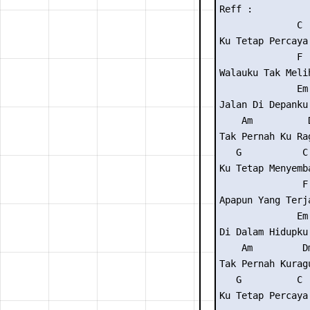
Reff :

              C

Ku Tetap Percaya

              F

Walauku Tak Melih
              Em

Jalan Di Depanku

    Am          D
Tak Pernah Ku Rag
   G           C

Ku Tetap Menyemba
               F

Apapun Yang Terja
              Em

Di Dalam Hidupku

    Am         Dm
Tak Pernah Kuragu
   G          C

Ku Tetap Percaya
