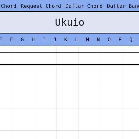
 Chord
Request Chord
Daftar Chord
Daftar Ban
Ukuio
E
F
G
H
I
J
K
L
M
N
O
P
Q