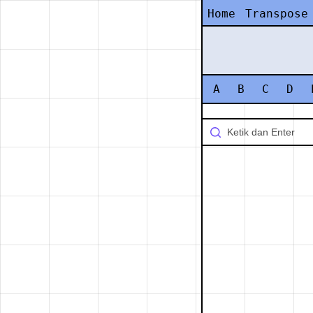
Home
Transpose
A
B
C
D