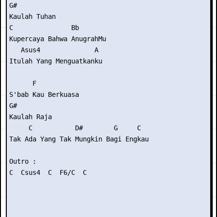
G#

Kaulah Tuhan

C               Bb

Kupercaya Bahwa AnugrahMu

   Asus4              A

Itulah Yang Menguatkanku

      F

S'bab Kau Berkuasa

G#

Kaulah Raja

     C           D#        G     C

Tak Ada Yang Tak Mungkin Bagi Engkau

Outro :

C  Csus4  C  F6/C  C
