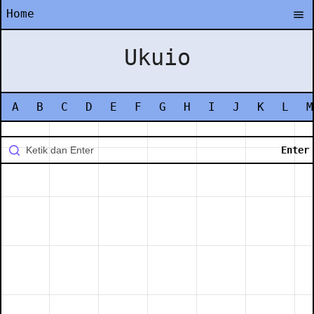
Home
Ukuio
A
B
C
D
E
F
G
H
I
J
K
L
M