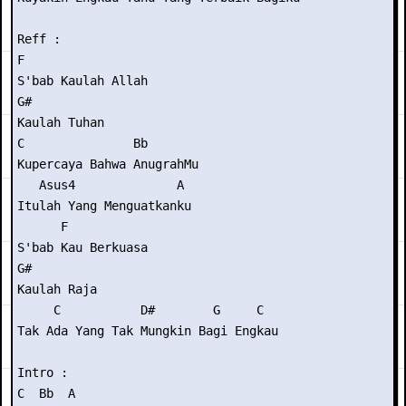
Reff :

F

S'bab Kaulah Allah

G#

Kaulah Tuhan

C               Bb

Kupercaya Bahwa AnugrahMu

   Asus4              A

Itulah Yang Menguatkanku

      F

S'bab Kau Berkuasa

G#

Kaulah Raja

     C           D#        G     C

Tak Ada Yang Tak Mungkin Bagi Engkau

Intro :

C  Bb  A
