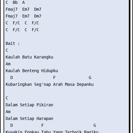
C  Bb  A

Fmaj7  Em7  Dm7

Fmaj7  Em7  Dm7

C  F/C  C  F/C

C  F/C  C  F/C

Bait :

C

Kaulah Batu Karangku

Am

Kaulah Benteng Hidupku

  D                 F              G

Kubaringkan Seg'nap Arah Masa Depanku

C

Dalam Setiap Pikiran

Am

Dalam Setiap Harapan

  D            F                     G

Kuyakin Engkau Tahu Yang Terbaik Bagiku
