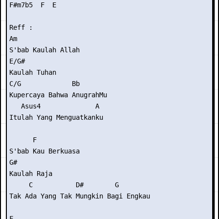
F#m7b5  F  E

Reff :

Am

S'bab Kaulah Allah

E/G#

Kaulah Tuhan

C/G             Bb

Kupercaya Bahwa AnugrahMu

   Asus4              A

Itulah Yang Menguatkanku

      F

S'bab Kau Berkuasa

G#

Kaulah Raja

     C           D#        G

Tak Ada Yang Tak Mungkin Bagi Engkau

F
