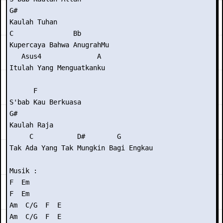
G#

Kaulah Tuhan

C               Bb

Kupercaya Bahwa AnugrahMu

   Asus4              A

Itulah Yang Menguatkanku

      F

S'bab Kau Berkuasa

G#

Kaulah Raja

     C           D#        G

Tak Ada Yang Tak Mungkin Bagi Engkau

Musik :

F  Em

F  Em

Am  C/G  F  E

Am  C/G  F  E
