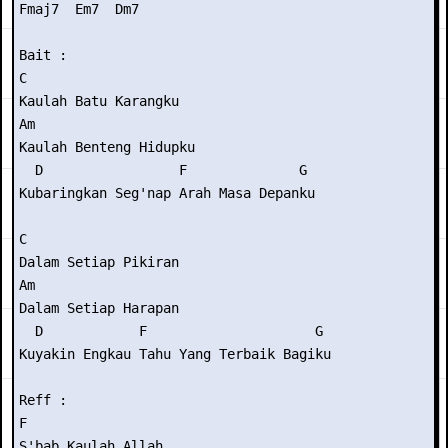
Fmaj7  Em7  Dm7

Bait :

C

Kaulah Batu Karangku

Am

Kaulah Benteng Hidupku

  D                 F              G

Kubaringkan Seg'nap Arah Masa Depanku

C

Dalam Setiap Pikiran

Am

Dalam Setiap Harapan

  D            F                     G

Kuyakin Engkau Tahu Yang Terbaik Bagiku

Reff :

F

S'bab Kaulah Allah
