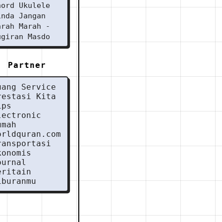
hord Ukulele
inda Jangan
arah Marah -
ugiran Masdo
Partner
uang Service
restasi Kita
ips
lectronic
umah
orldquran.com
ransportasi
konomis
ournal
eritain
iburanmu