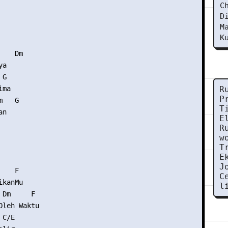
C
D
M
K
   Dm

a

G

ma

R
P
   G

T
n

E
R
w
T
E
J
   F

C
kanMu

l
Dm     F

leh Waktu

C/E
