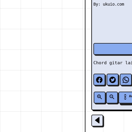
Chord gitar l
A