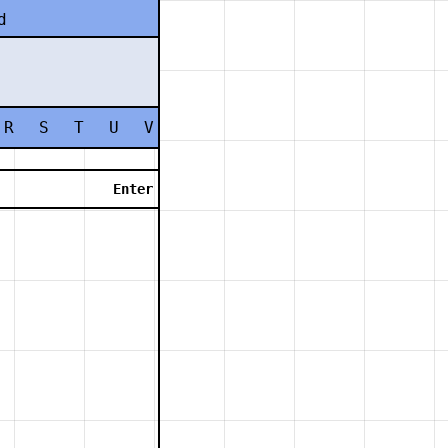
d
R
S
T
U
V
W
X
Y
Z