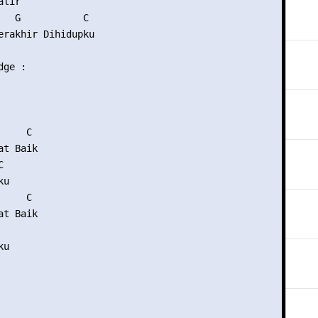
lir

   G           C

erakhir Dihidupku

ge :

    C

t Baik



u

    C

t Baik

u
