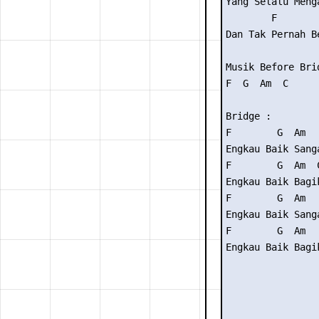
Yang Selalu Menga
        F       
Dan Tak Pernah B
Musik Before Brid
F  G  Am  C

Bridge :

F        G  Am   
Engkau Baik Sanga
F        G  Am  C
Engkau Baik Bagik
F        G  Am   
Engkau Baik Sanga
F        G  Am

Engkau Baik Bagik