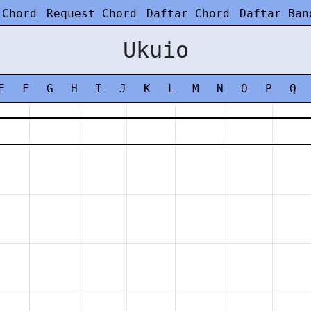
 Chord
Request Chord
Daftar Chord
Daftar Ban
Ukuio
E
F
G
H
I
J
K
L
M
N
O
P
Q