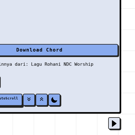
Download Chord
ainnya dari:
Lagu Rohani
NDC Worship
utoScroll