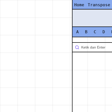
Home
Transpose
A
B
C
D