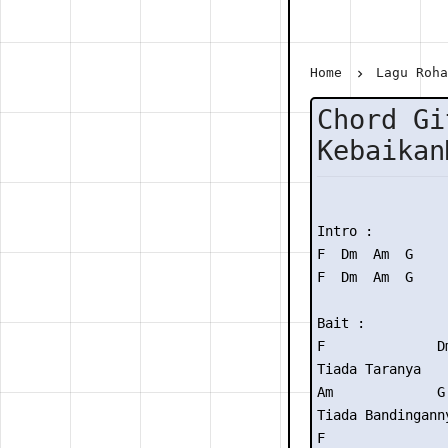
Home
Lagu Roh
Chord Gi
Kebaikan
Intro :

F  Dm  Am  G

F  Dm  Am  G

Bait :

F              Dm
Tiada Taranya

Am             G

Tiada Bandinganny
F
