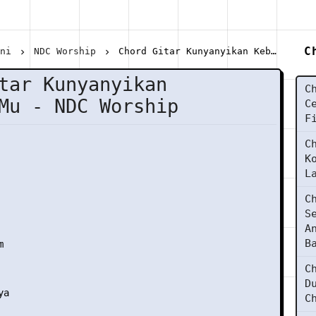
C
ani
NDC Worship
Chord Gitar Kunyanyikan KebaikanMu - NDC Worship
tar Kunyanyikan
C
Mu - NDC Worship
C
F
C
K
L
C
S
A
B


C
D
a

C