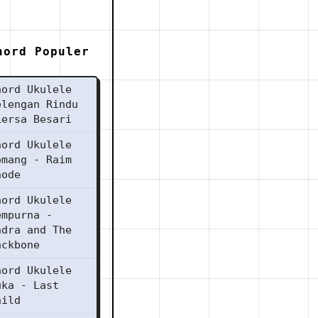
hord Populer
hord Ukulele
elengan Rindu
iersa Besari
hord Ukulele
omang - Raim
aode
hord Ukulele
empurna -
ndra and The
ackbone
hord Ukulele
uka - Last
hild