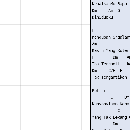
KebaikanMu Bapa

Dm     Am  G

Dihidupku

F                
Mengubah S'galany
Am               
Kasih Yang Kuteri
F        Dm    Am
Tak Terganti - ka
Dm     C/E  F

Tak Tergantikan

Reff :

        C     Dm 
Kunyanyikan Kebai
           C     
Yang Tak Lekang O
         Dm      