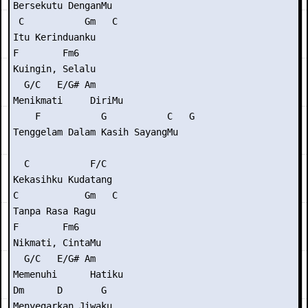
Bersekutu DenganMu

 C           Gm   C

Itu Kerinduanku

F        Fm6

Kuingin, Selalu

  G/C   E/G# Am

Menikmati     DiriMu

    F           G           C   G

Tenggelam Dalam Kasih SayangMu

  C           F/C

Kekasihku Kudatang

C            Gm   C

Tanpa Rasa Ragu

F        Fm6

Nikmati, CintaMu

  G/C   E/G# Am

Memenuhi      Hatiku

Dm      D       G

Menyegarkan Jiwaku
