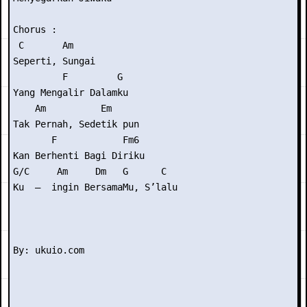
Chorus :

 C       Am

Seperti, Sungai

         F         G

Yang Mengalir Dalamku

    Am          Em

Tak Pernah, Sedetik pun

       F            Fm6

Kan Berhenti Bagi Diriku

G/C     Am     Dm   G      C

Ku  –  ingin BersamaMu, S’lalu
