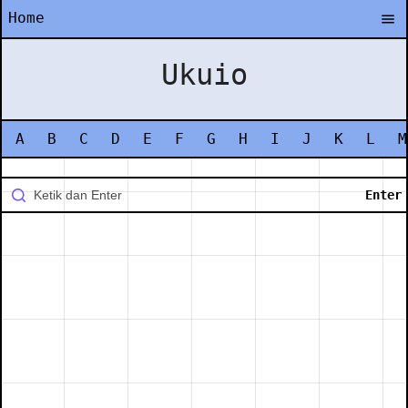
Home
Ukuio
A
B
C
D
E
F
G
H
I
J
K
L
M