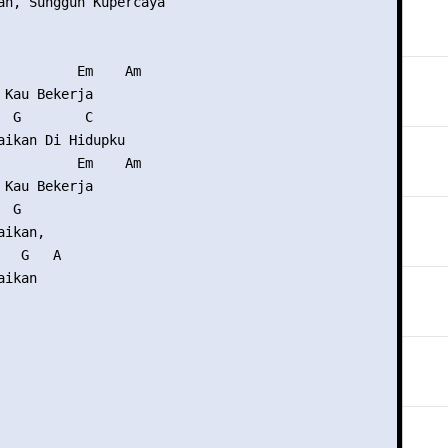
ah, Sungguh Kupercaya

          Em    Am

 Kau Bekerja

  G        C

aikan Di Hidupku

          Em    Am

 Kau Bekerja

 G   

ikan, 

  G   A

ikan
