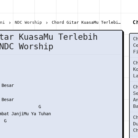
C
ani
NDC Worship
Chord Gitar KuasaMu Terlebih Besar - NDC Worship
tar KuasaMu Terlebih
C
NDC Worship
C
F
C
K
L
Besar

C
S
Besar

A
B
                G

mbat JanjiMu Ya Tuhan

C
 G

D
C