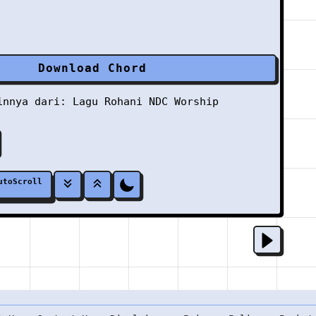
Download Chord
ainnya dari:
Lagu Rohani
NDC Worship
utoScroll