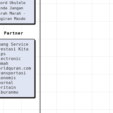
hord Ukulele
inda Jangan
arah Marah -
ugiran Masdo
Partner
uang Service
restasi Kita
ips
lectronic
umah
orldquran.com
ransportasi
konomis
ournal
eritain
iburanmu