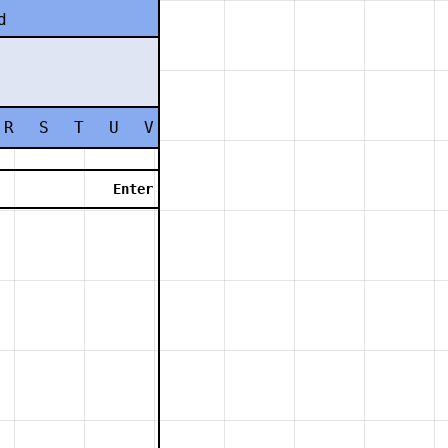
d
R
S
T
U
V
W
X
Y
Z