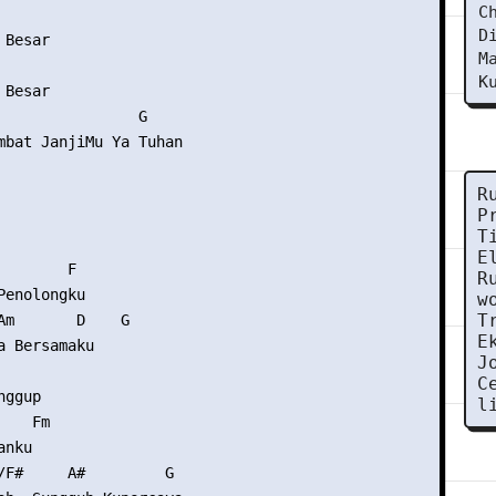
C
D
Besar

M
K
Besar

                G

mbat JanjiMu Ya Tuhan

R
P
T
E
       F

R
enolongku

w
T
Am       D    G

E
a Bersamaku

J
   

C
ggup 

l
   Fm

nku

/F#     A#         G
