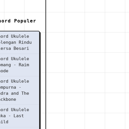
hord Populer
hord Ukulele
elengan Rindu
iersa Besari
hord Ukulele
omang - Raim
aode
hord Ukulele
empurna -
ndra and The
ackbone
hord Ukulele
uka - Last
hild