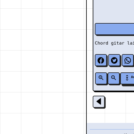
Chord gitar l
A