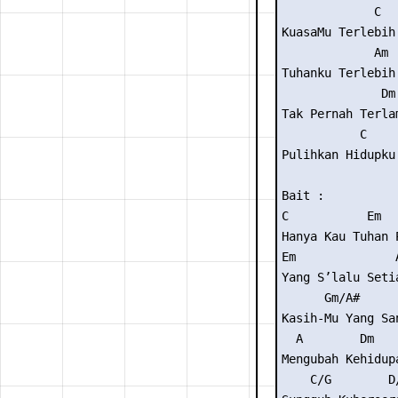
             C

KuasaMu Terlebih 
             Am

Tuhanku Terlebih 
              Dm
Tak Pernah Terla
           C

Pulihkan Hidupku

Bait :

C           Em   
Hanya Kau Tuhan P
Em              
Yang S’lalu Seti
      Gm/A#      
Kasih-Mu Yang San
  A        Dm    
Mengubah Kehidupa
    C/G        D