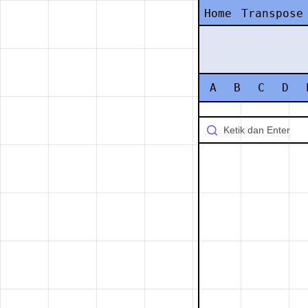
Home
Transpose
A
B
C
D