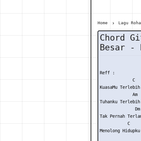
Home
Lagu Roh
Chord Gi
Besar - 
Reff :

             C

KuasaMu Terlebih 
             Am

Tuhanku Terlebih 
              Dm
Tak Pernah Terla
           C     
Menolong Hidupku
