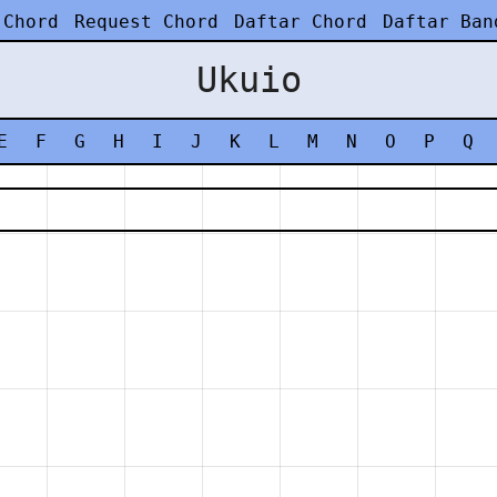
 Chord
Request Chord
Daftar Chord
Daftar Ban
Ukuio
E
F
G
H
I
J
K
L
M
N
O
P
Q