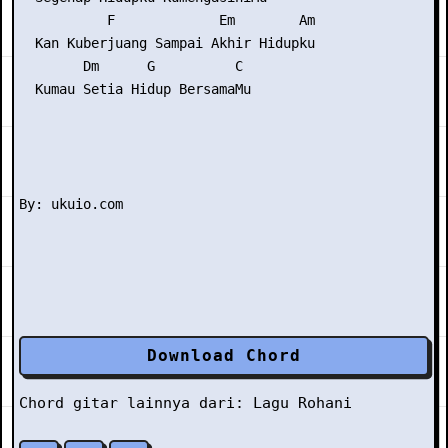
           F             Em        Am

  Kan Kuberjuang Sampai Akhir Hidupku

        Dm      G          C

  Kumau Setia Hidup BersamaMu

Download Chord
Chord gitar lainnya dari:
Lagu Rohani