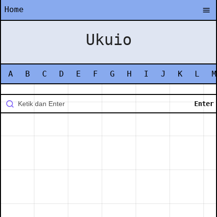
Home
Ukuio
A
B
C
D
E
F
G
H
I
J
K
L
M