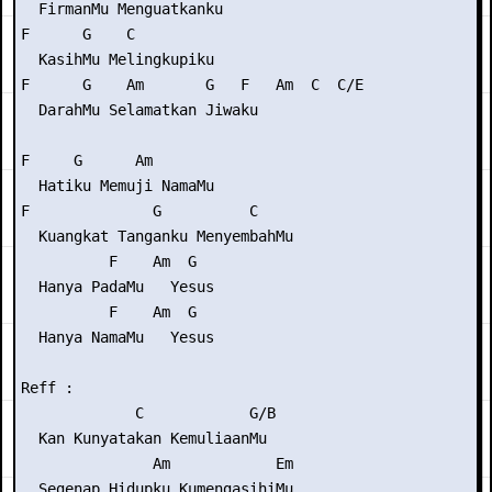
  FirmanMu Menguatkanku

F      G    C

  KasihMu Melingkupiku

F      G    Am       G   F   Am  C  C/E

  DarahMu Selamatkan Jiwaku

F     G      Am

  Hatiku Memuji NamaMu

F              G          C

  Kuangkat Tanganku MenyembahMu

          F    Am  G

  Hanya PadaMu   Yesus

          F    Am  G

  Hanya NamaMu   Yesus

Reff :

             C            G/B

  Kan Kunyatakan KemuliaanMu

               Am            Em

  Segenap Hidupku KumengasihiMu
