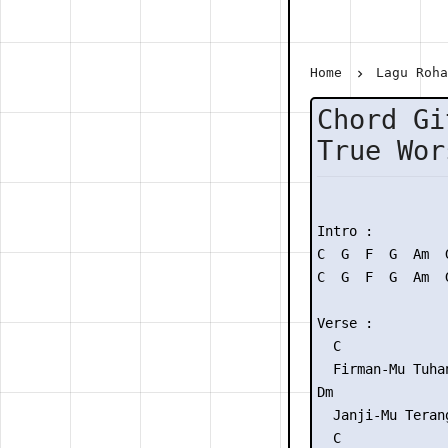
Home
Lagu Roh
Chord Gi
True Wor
Intro :

C  G  F  G  Am  G
C  G  F  G  Am  G
Verse :

  C              
  Firman-Mu Tuha
Dm              
  Janji-Mu Teran
  C              