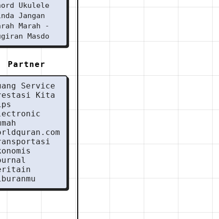
hord Ukulele
inda Jangan
arah Marah -
ugiran Masdo
Partner
uang Service
restasi Kita
ips
lectronic
umah
orldquran.com
ransportasi
konomis
ournal
eritain
iburanmu