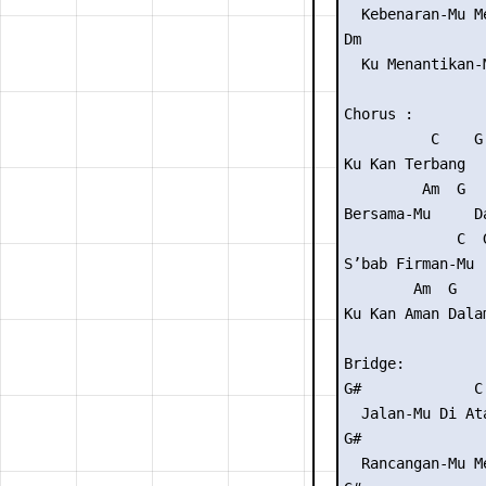
  Kebenaran-Mu M
Dm              
  Ku Menantikan-
Chorus :

          C    G
Ku Kan Terbang  
         Am  G   
Bersama-Mu     D
             C  
S’bab Firman-Mu 
        Am  G    
Ku Kan Aman Dalam
Bridge:

G#             C

  Jalan-Mu Di At
G#               
  Rancangan-Mu M