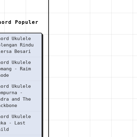
hord Populer
hord Ukulele
elengan Rindu
iersa Besari
hord Ukulele
omang - Raim
aode
hord Ukulele
empurna -
ndra and The
ackbone
hord Ukulele
uka - Last
hild