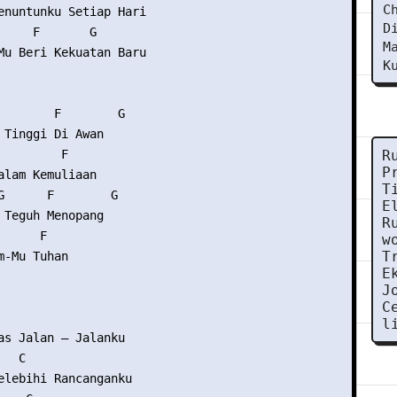
C
enuntunku Setiap Hari

D
     F       G

M
Mu Beri Kekuatan Baru

K
        F        G

 Tinggi Di Awan

        F

R
P
alam Kemuliaan

T
G      F        G

E
 Teguh Menopang

R
     F

w
T
-Mu Tuhan

E
J
C
l
as Jalan – Jalanku

  C

elebihi Rancanganku
