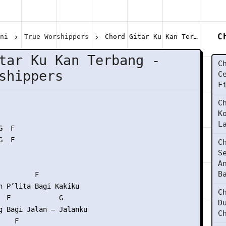
C
ani
True Worshippers
Chord Gitar Ku Kan Terbang - True Worshippers
tar Ku Kan Terbang -
C
shippers
C
F
C
K
L
  F

  F

C
S
A
B
        F

n P’lita Bagi Kakiku

C
  F            G

D
g Bagi Jalan – Jalanku

C
   F
