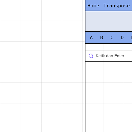
Home
Transpose
A
B
C
D