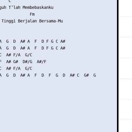
   C

guh T’lah Membebaskanku

             Fm

 Tinggi Berjalan Bersama-Mu

A  G  D  A# A  F  D F G C A#

A  G  D  A# A  F  D F G C A#

C  A# F/A  G/C

F  A# G#  D#/G  A#/F

C  A# F/A  G/C

A  G  D  A# A  F  D  F  G  D  A# C  G#  G
