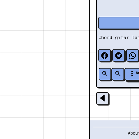
Chord gitar l
A
Abou