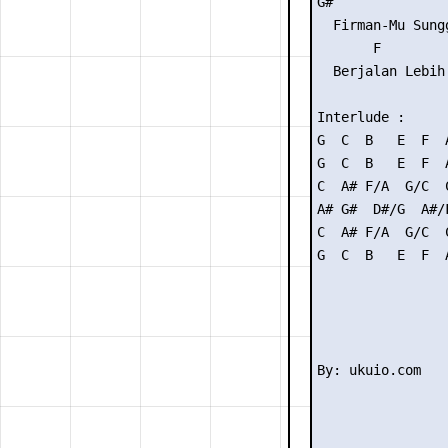
G#               
  Firman-Mu Sung
       F        
  Berjalan Lebih
Interlude :

G  C  B   E  F  
G  C  B   E  F  
C  A# F/A  G/C  
A# G#  D#/G  A#/
C  A# F/A  G/C  
G  C  B   E  F  