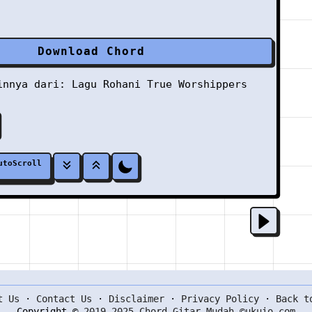
Download Chord
ainnya dari:
Lagu Rohani
True Worshippers
utoScroll
t Us
·
Contact Us
·
Disclaimer
·
Privacy Policy
·
Back t
Copyright ©
2019-2025 Chord Gitar Mudah ©ukuio.com