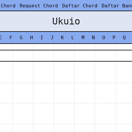
 Chord
Request Chord
Daftar Chord
Daftar Ban
Ukuio
E
F
G
H
I
J
K
L
M
N
O
P
Q