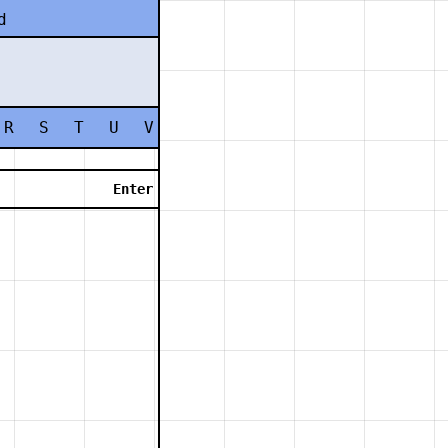
d
R
S
T
U
V
W
X
Y
Z