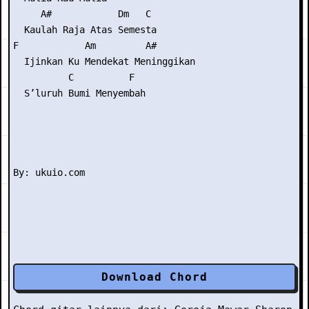
     A#            Dm   C

  Kaulah Raja Atas Semesta

F            Am         A#

  Ijinkan Ku Mendekat Meninggikan

          C          F

  S’luruh Bumi Menyembah

Download Chord