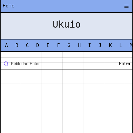
Home
Ukuio
A
B
C
D
E
F
G
H
I
J
K
L
M