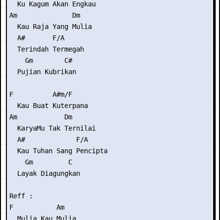
  Ku Kagum Akan Engkau

Am              Dm

  Kau Raja Yang Mulia

  A#       F/A

  Terindah Termegah

    Gm        C#

  Pujian Kubrikan

F          A#m/F

  Kau Buat Kuterpana

Am            Dm

  KaryaMu Tak Ternilai

  A#             F/A

  Kau Tuhan Sang Pencipta

    Gm         C

  Layak Diagungkan

Reff :

F           Am

  Mulia Kau Mulia
