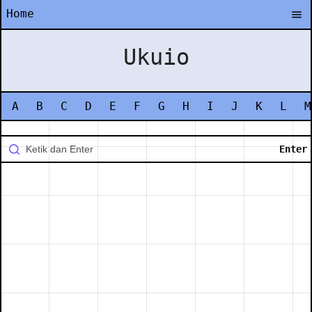
Home
Ukuio
A
B
C
D
E
F
G
H
I
J
K
L
M