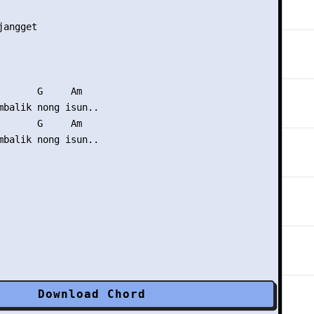
angget

       G     Am

mbalik nong isun..

       G     Am

mbalik nong isun..

Download Chord