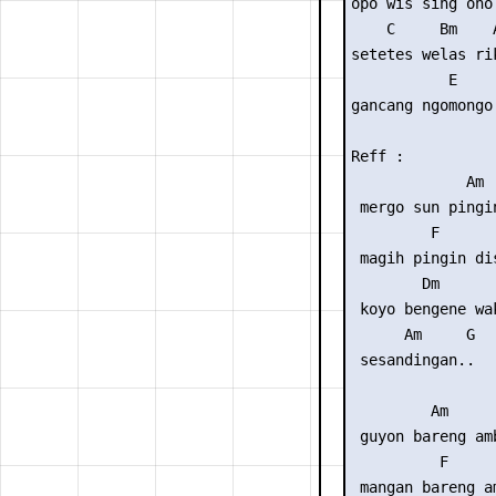
opo wis sing ono

    C     Bm    
setetes welas ri
           E

gancang ngomongo.
Reff :

             Am

 mergo sun pingin
         F

 magih pingin dis
        Dm

 koyo bengene wak
      Am     G

 sesandingan..

         Am

 guyon bareng amb
          F

 mangan bareng am