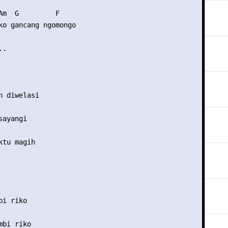
Am  G         F

ko gancang ngomongo

.

 diwelasi

ayangi

tu magih

i riko

bi riko
