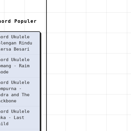
hord Populer
hord Ukulele
elengan Rindu
iersa Besari
hord Ukulele
omang - Raim
aode
hord Ukulele
empurna -
ndra and The
ackbone
hord Ukulele
uka - Last
hild