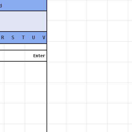
d
R
S
T
U
V
W
X
Y
Z