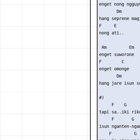
enget nong ngguyu
       Dm        
hang seprene magi
F     E

nong ati..

 Am         Em

enget suworone

F        C

enget omonge

       Dm       
hang jare isun s
#)

     F    G     
tapi sa..iki rik
     F       G   
isun nganten-ngan
    F         G
