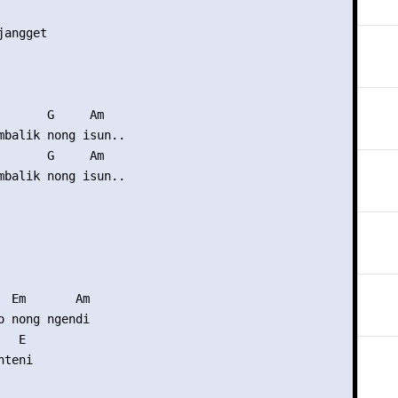
angget

       G     Am

mbalik nong isun..

       G     Am

mbalik nong isun..

  Em       Am

o nong ngendi

  E

teni
