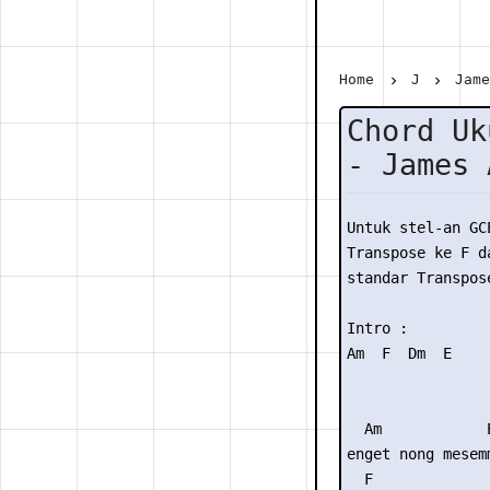
Home
J
Jam
Chord Uk
- James 
Untuk stel-an GC
Transpose ke F da
standar Transpose
Intro :

Am  F  Dm  E

  Am            E
enget nong mesemm
  F              