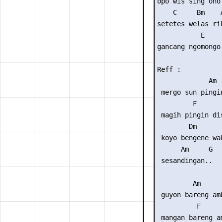
opo wis sing ono

    C     Bm    
setetes welas ri
           E

gancang ngomongo.
Reff :

             Am

 mergo sun pingin
         F

 magih pingin dis
        Dm

 koyo bengene wak
      Am     G

 sesandingan..

         Am

 guyon bareng amb
          F

 mangan bareng am