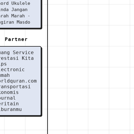
hord Ukulele
inda Jangan
arah Marah -
ugiran Masdo
Partner
uang Service
restasi Kita
ips
lectronic
umah
orldquran.com
ransportasi
konomis
ournal
eritain
iburanmu