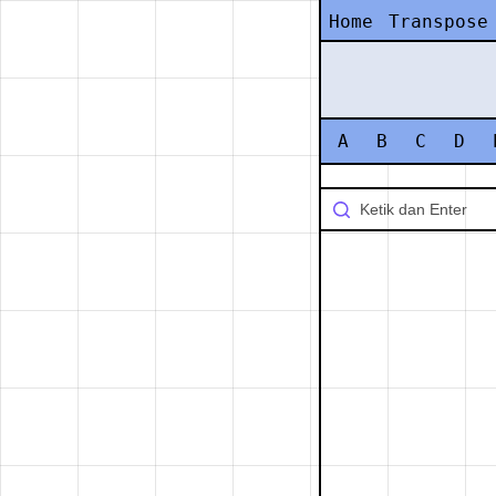
Home
Transpose
A
B
C
D