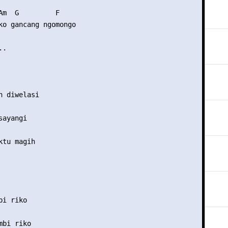
Am  G         F

ko gancang ngomongo

.

 diwelasi

ayangi

tu magih

i riko

bi riko
