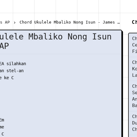
C
es AP
Chord Ukulele Mbaliko Nong Isun - James AP
ulele Mbaliko Nong Isun
C
AP
C
F
C
EA silahkan

K
n stel-an

L
 ke C

C
S
A
B
C
m

D
e

C
C
