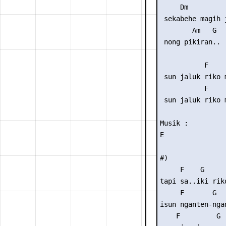
     Dm

 sekabehe magih j
        Am   G

 nong pikiran..

           F    
 sun jaluk riko 
           F    
 sun jaluk riko 
Musik :

E

#)

     F    G     
tapi sa..iki rik
     F       G   
isun nganten-ngan
    F         G
