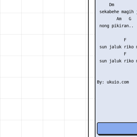
     Dm

 sekabehe magih j
        Am   G

 nong pikiran..

           F    
 sun jaluk riko 
           F    
 sun jaluk riko 