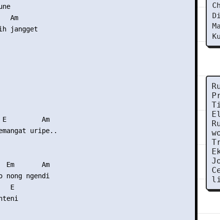
C
ne

D
  Am

M
h jangget

K
R
P
T
E
 E         Am

R
emangat uripe..

w
T
E
J
  Em       Am

C
o nong ngendi

l
  E

teni
