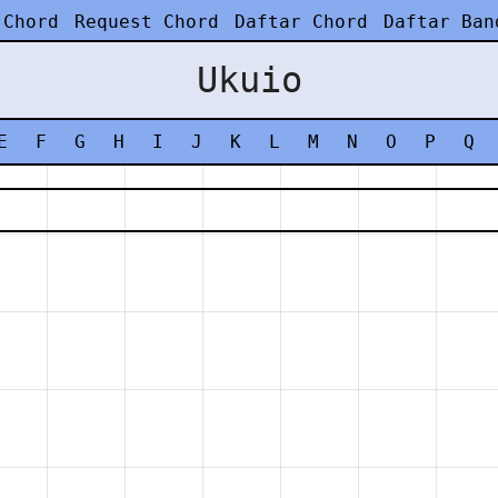
 Chord
Request Chord
Daftar Chord
Daftar Ban
Ukuio
E
F
G
H
I
J
K
L
M
N
O
P
Q