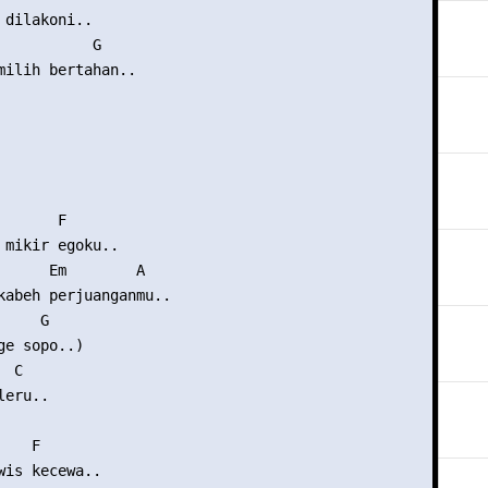
 dilakoni..

           G 

milih bertahan..

      F

 mikir egoku..

      Em        A

kabeh perjuanganmu..

    G

e sopo..)

 C

eru..

   F

wis kecewa..
