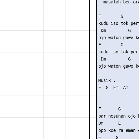
  masalah ben ora
F        G      
kudu iso tok per
 Dm         G    
ojo waton gawe ke
F        G      
kudu iso tok per
 Dm         G    
ojo waton gawe ke
Musik :

F  G  Em  Am

F       G        
bar nesunan ojo b
Dm      E        
opo koe ra eman-e
F      G        