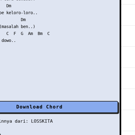
  Dm

oe keloro-loro..

         Dm

(masalah ben..)

   C  F  G  Am  Bm  C

dowo..

Download Chord
ainnya dari:
LOSSKITA