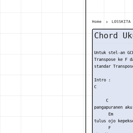
Home
LOSSKITA
Chord Uk
Untuk stel-an GC
Transpose ke F da
standar Transpose
Intro :

C

     C

pangapuranen aku.
      Em

tulus ojo kepekso
      F
