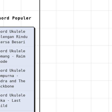
hord Populer
hord Ukulele
elengan Rindu
iersa Besari
hord Ukulele
omang - Raim
aode
hord Ukulele
empurna -
ndra and The
ackbone
hord Ukulele
uka - Last
hild