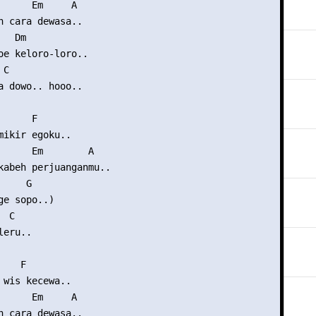
      Em     A

n cara dewasa..

  Dm

oe keloro-loro..

C

a dowo.. hooo..

     F

mikir egoku..

      Em        A

kabeh perjuanganmu..

    G

e sopo..)

 C

eru..

   F

 wis kecewa..

      Em     A

n cara dewasa..
