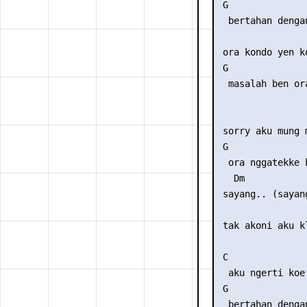
 G              
  bertahan denga
                 
 ora kondo yen k
 G               
  masalah ben or
                 
 sorry aku mung 
 G              
  ora nggatekke 
   Dm            
 sayang.. (sayang
                 
 tak akoni aku kl
 C               
  aku ngerti koe
 G              
  bertahan denga