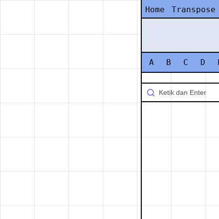
Home
Transpose
A
B
C
D