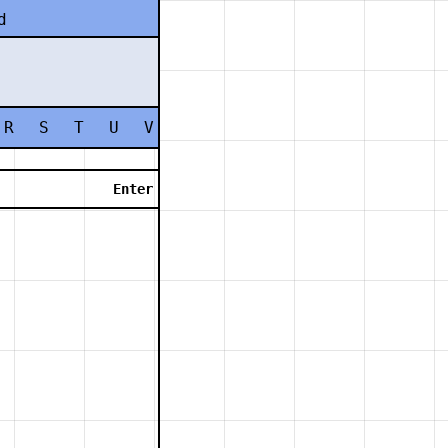
d
R
S
T
U
V
W
X
Y
Z