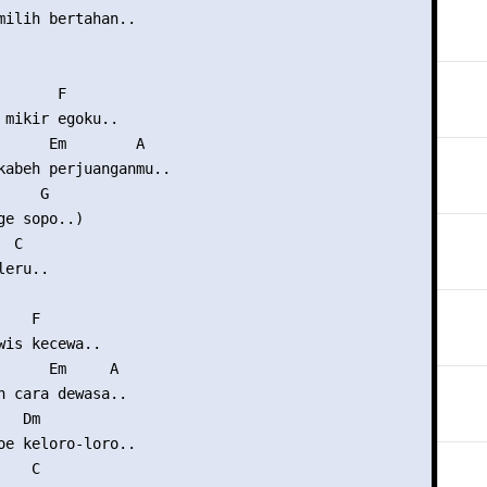
milih bertahan..

      F

 mikir egoku..

      Em        A

kabeh perjuanganmu..

    G

e sopo..)

 C

eru..

   F

wis kecewa..

      Em     A

n cara dewasa..

  Dm

oe keloro-loro..

   C
