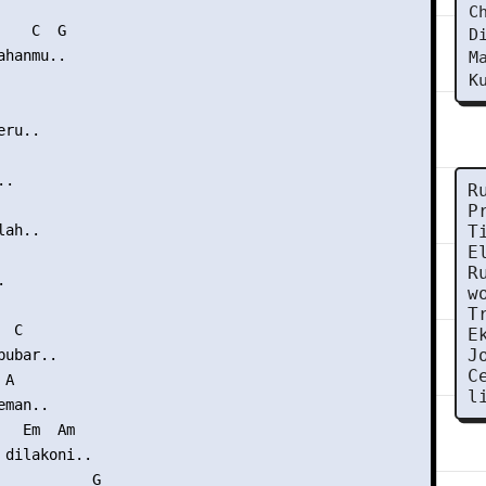
C
   C  G

D
hanmu..

M
K
ru..

.

R
P
ah..

T
E
R


w
T
 C

E
J
ubar..

C
A

l
man..

  Em  Am

 dilakoni..

           G
