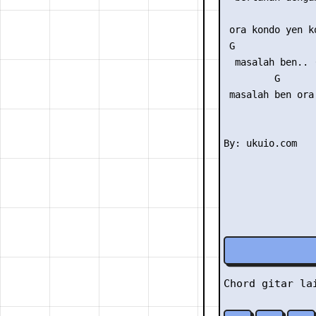
                 
 ora kondo yen k
 G              
  masalah ben.. 
         G      
 masalah ben ora 
Chord gitar l