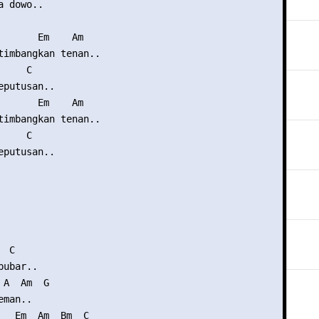
 dowo..

       Em    Am

timbangkan tenan..

    C

putusan..

       Em    Am

timbangkan tenan..

    C

putusan..

 C

ubar..

A  Am  G

man..

   Em  Am  Bm  C
