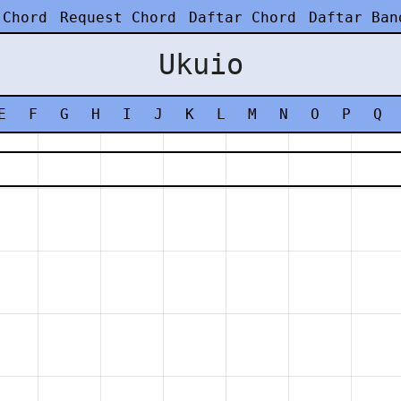
 Chord
Request Chord
Daftar Chord
Daftar Ban
Ukuio
E
F
G
H
I
J
K
L
M
N
O
P
Q