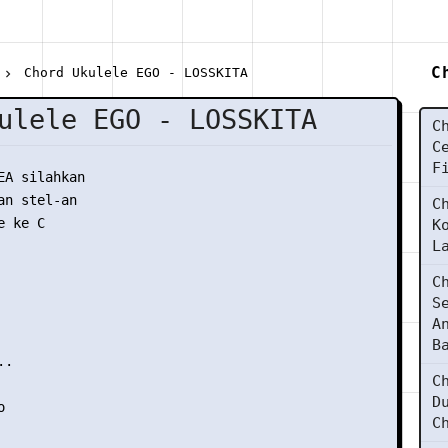
C
Chord Ukulele EGO - LOSSKITA
ulele EGO - LOSSKITA
C
C
F
EA silahkan

n stel-an

C
 ke C

K
L
C
S
A
B
.

C
D


C