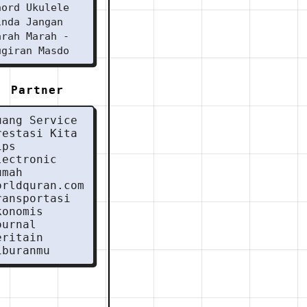
hord Ukulele
inda Jangan
arah Marah -
ugiran Masdo
Partner
uang Service
restasi Kita
ips
lectronic
umah
orldquran.com
ransportasi
konomis
ournal
eritain
iburanmu