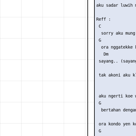
aku sadar luwih 
Reff :

 C               
  sorry aku mung
 G              
  ora nggatekke 
   Dm            
 sayang.. (sayang
                 
 tak akoni aku kl
                 
 aku ngerti koe 
 G              
  bertahan denga
                 
 ora kondo yen k
 G               