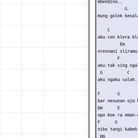
mbendino..

           G     
mung golek kesala
    C

aku cen klera kle
         Em

nresnani sliramu.
        F

aku tak sing ngal
 G          C

aku ngaku salah..
F       G        
bar nesunan ojo b
Dm      E        
opo koe ra eman-e
F      G         
nibo tangi kabeh
 Dm             