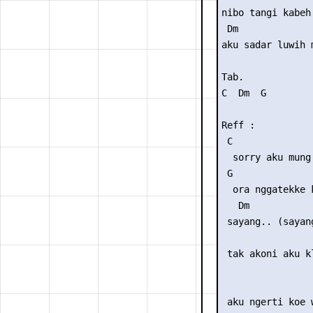
nibo tangi kabeh
 Dm             
aku sadar luwih 
Tab.

C  Dm  G

Reff :

 C               
  sorry aku mung
 G              
  ora nggatekke 
   Dm            
 sayang.. (sayang
                 
 tak akoni aku kl
                 
 aku ngerti koe 