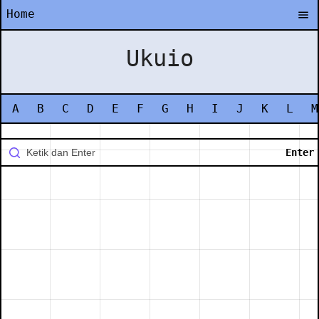
Home
Ukuio
A
B
C
D
E
F
G
H
I
J
K
L
M