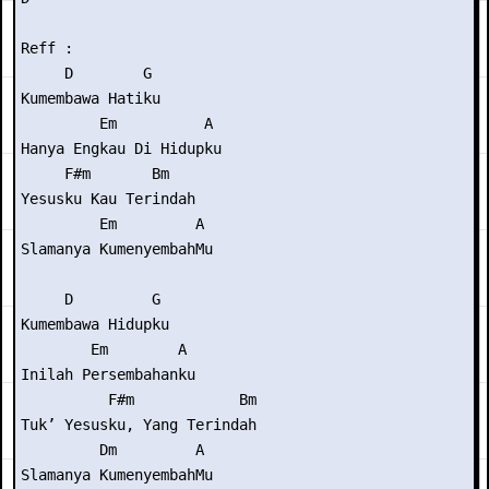
Reff :

     D        G

Kumembawa Hatiku

         Em          A

Hanya Engkau Di Hidupku

     F#m       Bm

Yesusku Kau Terindah

         Em         A

Slamanya KumenyembahMu

     D         G

Kumembawa Hidupku

        Em        A

Inilah Persembahanku

          F#m            Bm

Tuk’ Yesusku, Yang Terindah

         Dm         A

Slamanya KumenyembahMu
