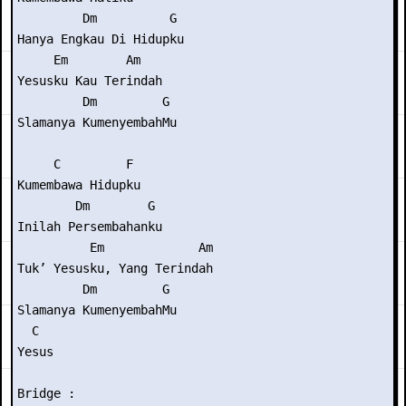
         Dm          G

Hanya Engkau Di Hidupku

     Em        Am

Yesusku Kau Terindah

         Dm         G

Slamanya KumenyembahMu

     C         F

Kumembawa Hidupku

        Dm        G

Inilah Persembahanku

          Em             Am

Tuk’ Yesusku, Yang Terindah

         Dm         G

Slamanya KumenyembahMu

  C

Yesus

Bridge :
