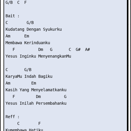
G/B  C  F

Bait :

C        G/B

Kudatang Dengan Syukurku

Am      Em

Membawa Kerinduanku

   F          Dm   G       C  G#  A#

Yesus Inginku MenyenangkanMu

C       G/B

KaryaMu Indah Bagiku

Am         Em

Kasih Yang Menyelamatkanku

   F         Dm          G

Yesus Inilah Persembahanku

Reff :

     C        F

Kumembawa Hatiku
