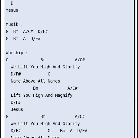
  D

Yesus

Musik :

G  Bm  A/C#  D/F#

G  Bm  A  D/F#

Worship :

G             Bm            A/C#

  We Lift You High And Glorify

  D/F#           G

  Name Above All Names

           Bm            A/C#

  Lift You High And Magnify

  D/F#

  Jesus

G             Bm            A/C#

  We Lift You High And Glorify

  D/F#           G    Bm  A  D/F#

  Name Above All Names
