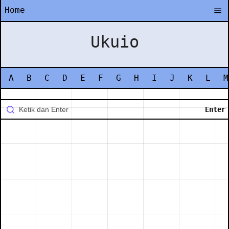
Home
Ukuio
A
B
C
D
E
F
G
H
I
J
K
L
M