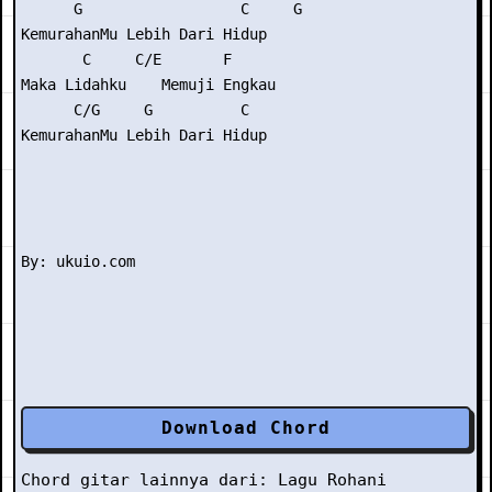
      G                  C     G

KemurahanMu Lebih Dari Hidup

       C     C/E       F

Maka Lidahku    Memuji Engkau

      C/G     G          C

KemurahanMu Lebih Dari Hidup

Download Chord
Chord gitar lainnya dari:
Lagu Rohani