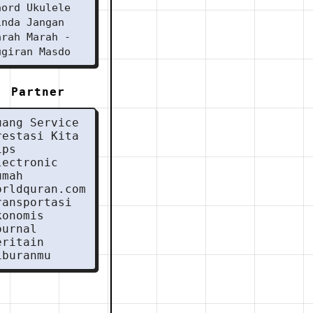
hord Ukulele
inda Jangan
arah Marah -
ugiran Masdo
Partner
uang Service
restasi Kita
ips
lectronic
umah
orldquran.com
ransportasi
konomis
ournal
eritain
iburanmu