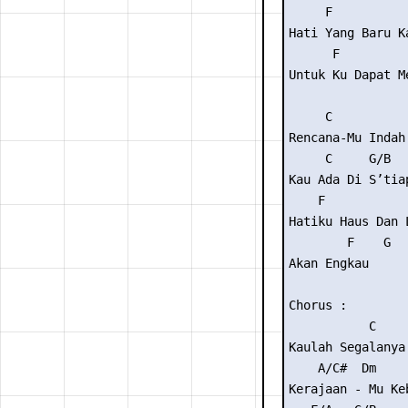
     F           
Hati Yang Baru Ka
      F          
Untuk Ku Dapat Me
     C           
Rencana-Mu Indah 
     C     G/B   
Kau Ada Di S’tiap
    F            
Hatiku Haus Dan L
        F    G

Akan Engkau

Chorus :

           C    
Kaulah Segalanya
    A/C#  Dm    
Kerajaan - Mu Ke