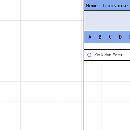
Home
Transpose
A
B
C
D