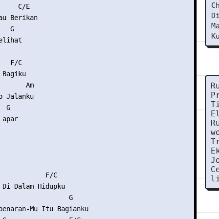
C
    C/E

D
u Berikan

M
  G

K
lihat

  F/C

Bagiku

      Am

R
P
 Jalanku

T
 G

E
apar

R
w
T
E
J
C
            F/C

l
 Di Dalam Hidupku

                  G

benaran-Mu Itu Bagianku
