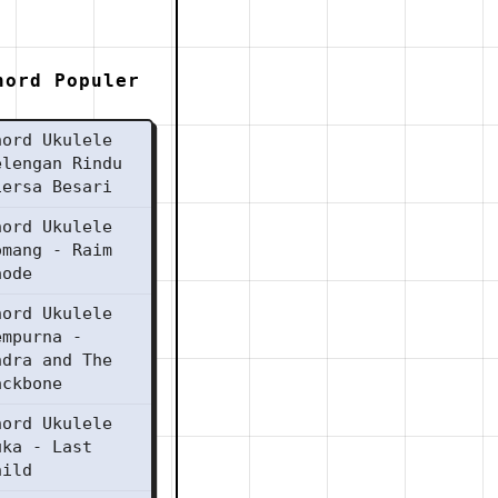
hord Populer
hord Ukulele
elengan Rindu
iersa Besari
hord Ukulele
omang - Raim
aode
hord Ukulele
empurna -
ndra and The
ackbone
hord Ukulele
uka - Last
hild