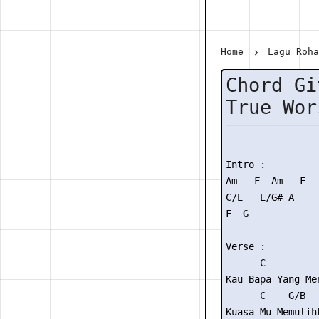
Home
Lagu Roh
Chord Gi
True Wor
Intro :

Am   F  Am   F

C/E   E/G# A

F  G

Verse :

      C          
Kau Bapa Yang Men
      C    G/B   
Kuasa-Mu Memulihk