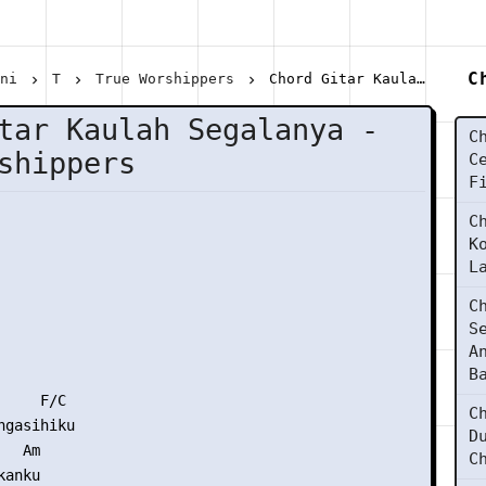
C
ani
T
True Worshippers
Chord Gitar Kaulah Segalanya - True Worshippers
tar Kaulah Segalanya -
C
shippers
C
F
C
K
L
C
S
A
B
    F/C

C
gasihiku

D
  Am

C
anku
