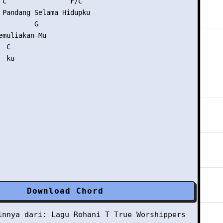
 C                F/C

 Pandang Selama Hidupku

        G

emuliakan-Mu

 C

 ku

Download Chord
ainnya dari:
Lagu Rohani
T
True Worshippers