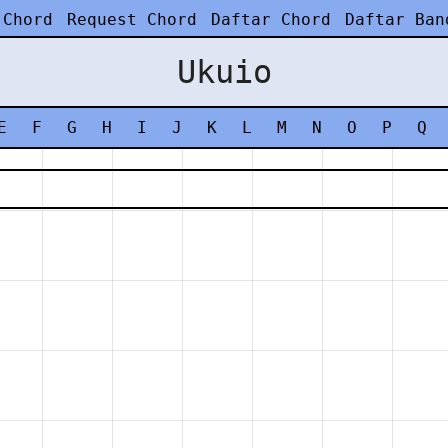
 Chord
Request Chord
Daftar Chord
Daftar Ban
Ukuio
E
F
G
H
I
J
K
L
M
N
O
P
Q