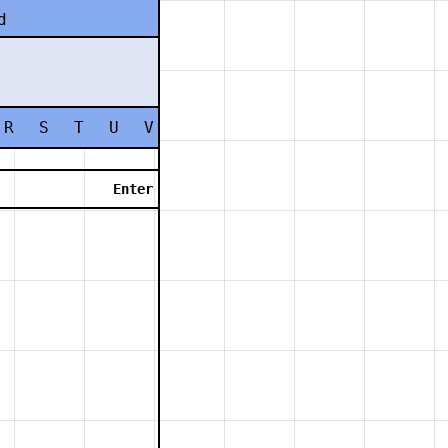
d
R
S
T
U
V
W
X
Y
Z