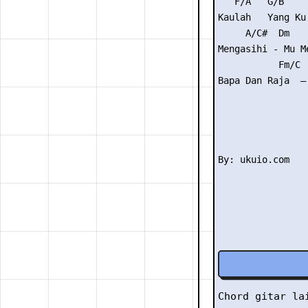
   F/A   G/B    
Kaulah   Yang Ku
     A/C#  Dm    
Mengasihi - Mu M
           Fm/C  
Bapa Dan Raja  – 
Chord gitar l