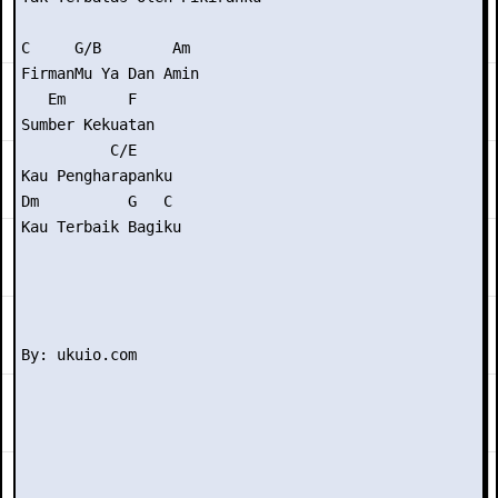
C     G/B        Am

FirmanMu Ya Dan Amin

   Em       F

Sumber Kekuatan

          C/E

Kau Pengharapanku

Dm          G   C

Kau Terbaik Bagiku
