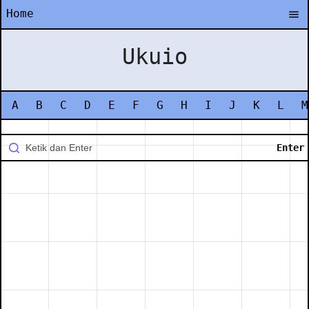
Home
Ukuio
A
B
C
D
E
F
G
H
I
J
K
L
M