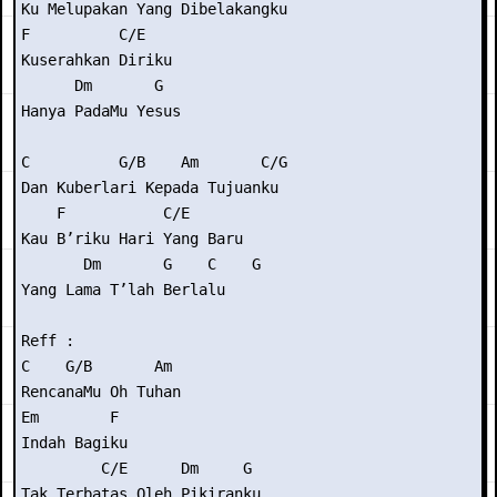
Ku Melupakan Yang Dibelakangku

F          C/E

Kuserahkan Diriku

      Dm       G

Hanya PadaMu Yesus

C          G/B    Am       C/G

Dan Kuberlari Kepada Tujuanku

    F           C/E

Kau B’riku Hari Yang Baru

       Dm       G    C    G

Yang Lama T’lah Berlalu  

Reff :

C    G/B       Am

RencanaMu Oh Tuhan

Em        F

Indah Bagiku

         C/E      Dm     G

Tak Terbatas Oleh Pikiranku
