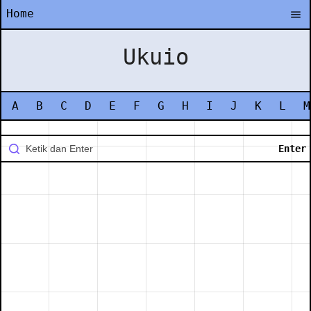
Home
Ukuio
A
B
C
D
E
F
G
H
I
J
K
L
M