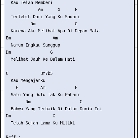
  Kau Telah Memberi

             Am      G      F

  Terlebih Dari Yang Ku Sadari

          Dm                G

  Karena Aku Melihat Apa Di Depan Mata

Em                 Am

  Namun Engkau Sanggup

Dm                G

  Melihat Jauh Ke Dalam Hati

C             Bm7b5

  Kau Mengajarku

    E         Am            F

  Satu Yang Dulu Tak Ku Pahami

        Dm                    G

  Bahwa Yang Terbaik Di Dalam Dunia Ini

Dm                 G

  Telah Sejah Lama Ku Miliki

Reff :
