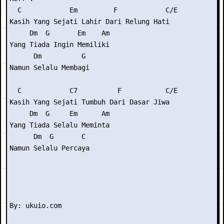
  C            Em         F            C/E

Kasih Yang Sejati Lahir Dari Relung Hati

     Dm  G       Em    Am

Yang Tiada Ingin Memiliki

      Dm          G

Namun Selalu Membagi

  C            C7          F           C/E

Kasih Yang Sejati Tumbuh Dari Dasar Jiwa

     Dm  G     Em      Am

Yang Tiada Selalu Meminta

      Dm  G       C

Namun Selalu Percaya
