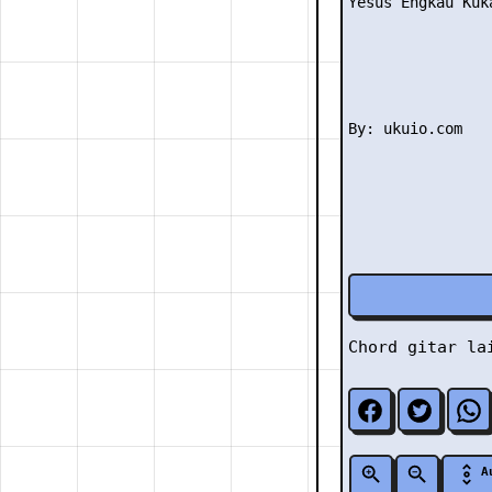
Yesus Engkau Kuka
Chord gitar l
A