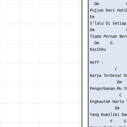
  Dm            G
Pujian Dari Hatik
Em               
S’lalu Di Setiap 
Dm              C
Tiada Pernah Beru
  Dm     G

Kasihku

Reff :

           C    
Karya Terbesar D
            Dm  
Pengorbanan-Mu Y
             C  
Engkaulah Harta 
           Dm    
Yang Kumiliki Dan
         F     G 