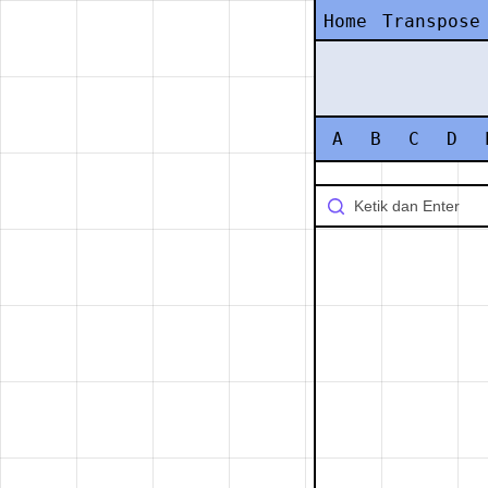
Home
Transpose
A
B
C
D