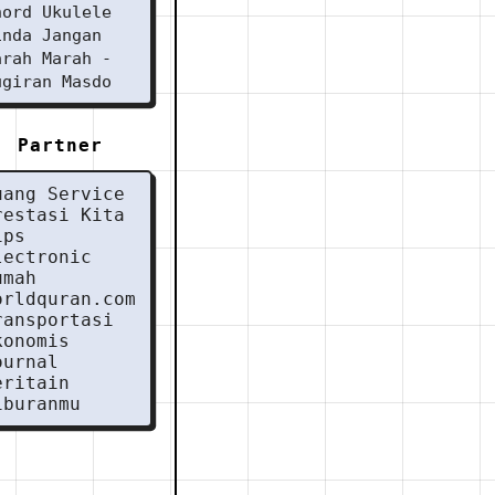
hord Ukulele
inda Jangan
arah Marah -
ugiran Masdo
Partner
uang Service
restasi Kita
ips
lectronic
umah
orldquran.com
ransportasi
konomis
ournal
eritain
iburanmu