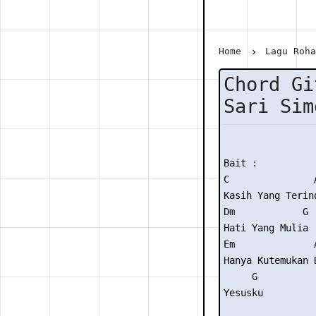
Home
Lagu Roh
Chord Gi
Sari Sim
Bait :

C               A
Kasih Yang Terind
Dm            G

Hati Yang Mulia

Em              
Hanya Kutemukan 
     G

Yesusku
