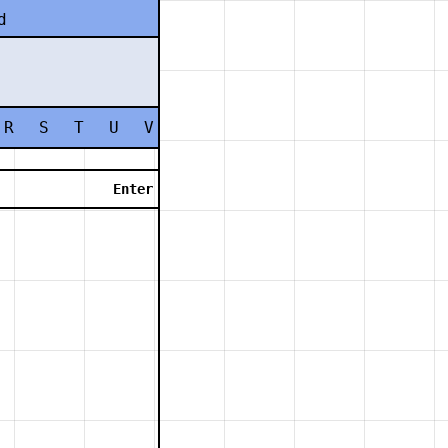
d
R
S
T
U
V
W
X
Y
Z