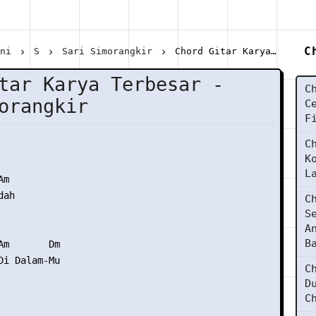
C
ani
S
Sari Simorangkir
Chord Gitar Karya Terbesar - Sari Simorangkir
tar Karya Terbesar -
C
orangkir
C
F
C
K
L
m

ah

C
S
A
B
Am       Dm

Di Dalam-Mu

C
D
C