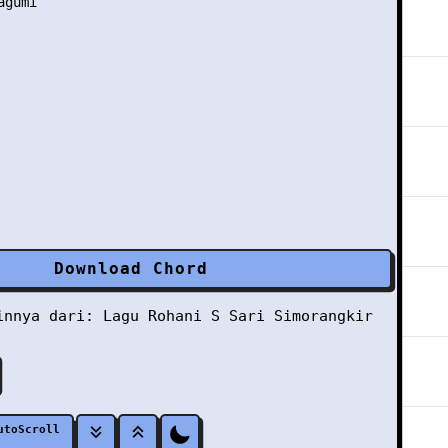
gumi

Download Chord
ainnya dari:
Lagu Rohani
S
Sari Simorangkir
utoScroll