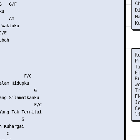
C
   G/F

D
u

M
   Am

K
Waktuku

/E

bah

R
P
T
E
          F/C

R
alam Hidupku

w
T
              G

E
ang S’lamatkanku

J
              F/C

C
Yang Tak Ternilai

l
        G

 Kuhargai

  C
