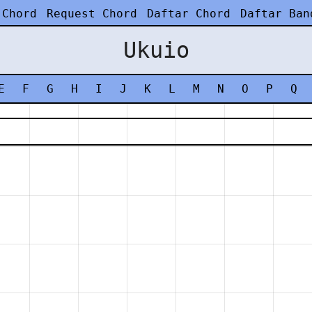
 Chord
Request Chord
Daftar Chord
Daftar Ban
Ukuio
E
F
G
H
I
J
K
L
M
N
O
P
Q