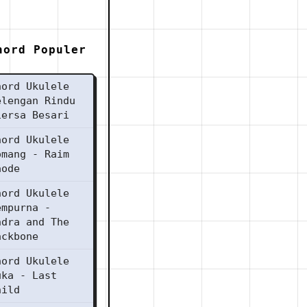
hord Populer
hord Ukulele
elengan Rindu
iersa Besari
hord Ukulele
omang - Raim
aode
hord Ukulele
empurna -
ndra and The
ackbone
hord Ukulele
uka - Last
hild