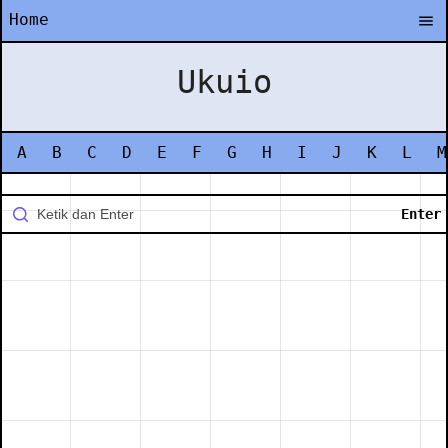
Home
Ukuio
A
B
C
D
E
F
G
H
I
J
K
L
M