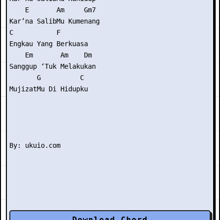
    E       Am     Gm7

Kar’na SalibMu Kumenang

C           F

Engkau Yang Berkuasa

    Em       Am    Dm

Sanggup ‘Tuk Melakukan

       G          C

MujizatMu Di Hidupku

Download Chord