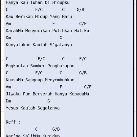
Hanya Kau Tuhan Di Hidupku

C           F/C        C     G/B

Kau Berikan Hidup Yang Baru

Am                 F          C/E

DarahMu Menyucikan Pulihkan Hatiku

Dm                    G

Kunyatakan Kaulah S’galanya

C            F/C       C      F/C

Engkaulah Sumber Pengharapan

C           F/C       C       G/B

KuasaMu Sanggup Menyembuhkan

Am                    F         C/E

Jiwaku Pun Berserah Hanya KepadaMu

Dm               G

Yesus Kaulah Segalanya

Reff :

            C      G/B

Kar’na SalibMu Kuhidup
