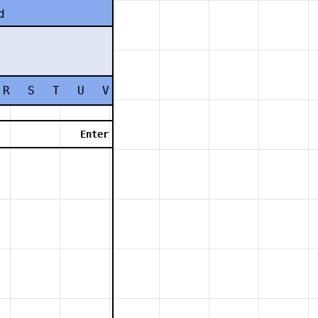
d
R
S
T
U
V
W
X
Y
Z