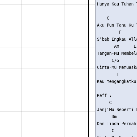
Hanya Kau Tuhan 
    C           
Aku Pun Tahu Ku 
         F      
S’bab Engkau All
       Am      E/
Tangan-Mu Membela
      C/G        
Cinta-Mu Memuaska
        F       
Kau Mengangkatku
Reff :

     C          
JanjiMu Seperti 
      Dm        
Dan Tiada Pernah
      C         