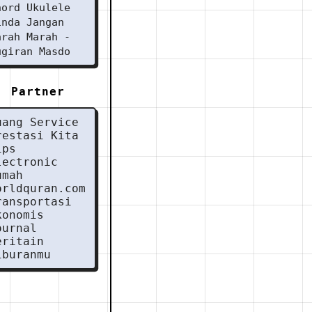
hord Ukulele
inda Jangan
arah Marah -
ugiran Masdo
Partner
uang Service
restasi Kita
ips
lectronic
umah
orldquran.com
ransportasi
konomis
ournal
eritain
iburanmu