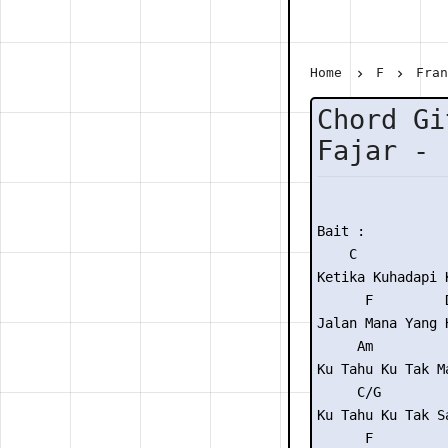
Home
F
Fra
Chord Gi
Fajar - 
Bait :

    C           
Ketika Kuhadapi 
      F         
Jalan Mana Yang 
     Am          
Ku Tahu Ku Tak Ma
     C/G         
Ku Tahu Ku Tak Sa
      F         