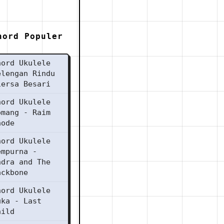
hord Populer
hord Ukulele
elengan Rindu
iersa Besari
hord Ukulele
omang - Raim
aode
hord Ukulele
empurna -
ndra and The
ackbone
hord Ukulele
uka - Last
hild