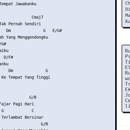
C
Tempat Jawabanku

D
M
              Cmaj7

K
Tak Pernah Sendiri

   Dm              G   E/G#

ah Yang Menggendongku

G#

iku

R
P
 D/F#

T
nku

E
    Dm              G

R
 Ke Tempat Yang Tinggi

w
T
E
J
             G/B

C
Fajar Pagi Hari

l
 G            C

 Terlambat Bersinar

                  G/B
