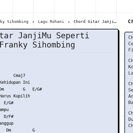
C
nky Sihombing
Lagu Rohani
Chord Gitar JanjiMu Seperti Fajar - Franky Sihombing
tar JanjiMu Seperti
C
Franky Sihombing
C
F
C
K
L
      Cmaj7

Kehidupan Ini

C
Dm        G   E/G#

S
Harus Kupilih

A
B
 E/G#

mpu

C
 D/F#

D
nggup

C
   Dm         G
