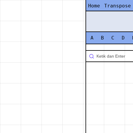
Home
Transpose
A
B
C
D