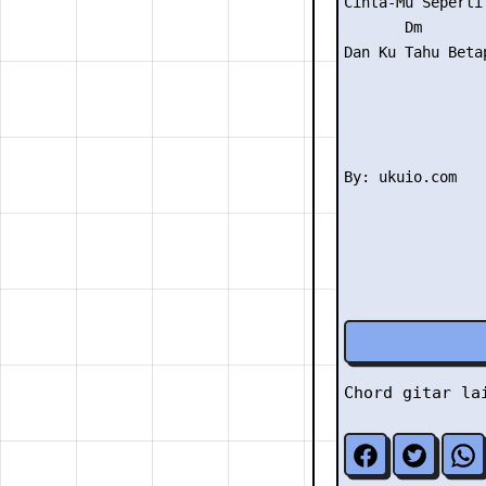
Cinta-Mu Seperti
       Dm       
Dan Ku Tahu Beta
Chord gitar l