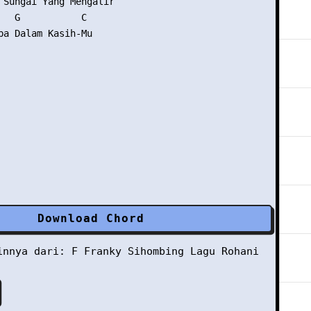
 Sungai Yang Mengalir

   G           C

pa Dalam Kasih-Mu

Download Chord
ainnya dari:
F
Franky Sihombing
Lagu Rohani