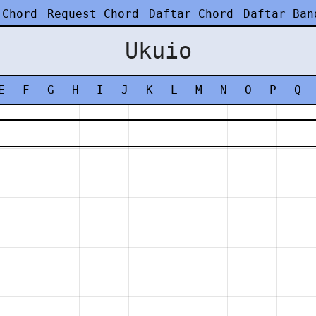
 Chord
Request Chord
Daftar Chord
Daftar Ban
Ukuio
E
F
G
H
I
J
K
L
M
N
O
P
Q