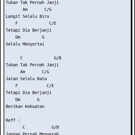
Tuhan Tak Pernah Janji

       Am       C/G

Langit Selalu Biru

    F             C/E

Tetapi Dia Berjanji

    Dm         G

Selalu Menyertai

      C             G/B

Tuhan Tak Pernah Janji

      Am       C/G

Jalan Selalu Rata

    F            C/E

Tetapi Dia Berjanji

    Dm       G

Berikan Kekuatan

Reff :

       C           G/B

Jangan Pernah Menyerah
