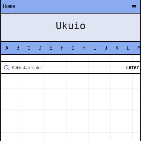
Home
Ukuio
A
B
C
D
E
F
G
H
I
J
K
L
M