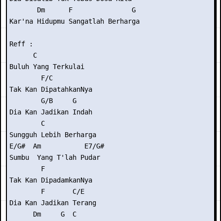
       Dm      F               G

Kar'na Hidupmu Sangatlah Berharga

Reff :

      C

Buluh Yang Terkulai

        F/C

Tak Kan DipatahkanNya

        G/B     G

Dia Kan Jadikan Indah

        C

Sungguh Lebih Berharga

E/G#  Am           E7/G#

Sumbu  Yang T'lah Pudar

        F

Tak Kan DipadamkanNya

        F       C/E

Dia Kan Jadikan Terang

      Dm     G  C
