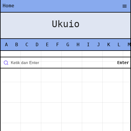
Home
Ukuio
A
B
C
D
E
F
G
H
I
J
K
L
M