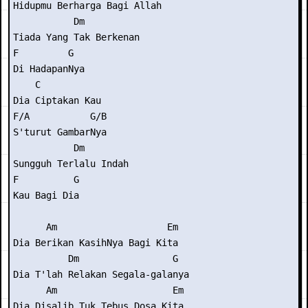
Hidupmu Berharga Bagi Allah

           Dm

Tiada Yang Tak Berkenan

F         G

Di HadapanNya

    C

Dia Ciptakan Kau

F/A           G/B

S'turut GambarNya

           Dm

Sungguh Terlalu Indah

F          G

Kau Bagi Dia

      Am                    Em

Dia Berikan KasihNya Bagi Kita

          Dm                 G

Dia T'lah Relakan Segala-galanya

      Am                     Em

Dia Disalib Tuk Tebus Dosa Kita
