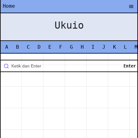
Home
Ukuio
A
B
C
D
E
F
G
H
I
J
K
L
M