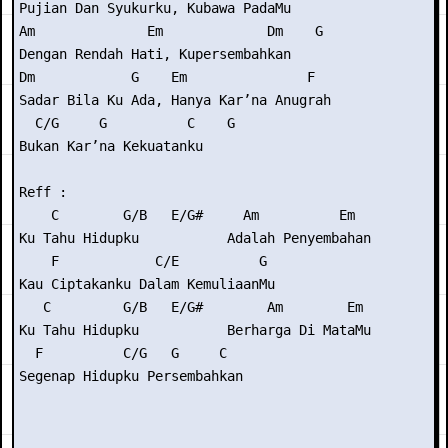
Pujian Dan Syukurku, Kubawa PadaMu

Am              Em             Dm    G

Dengan Rendah Hati, Kupersembahkan

Dm            G    Em               F

Sadar Bila Ku Ada, Hanya Kar’na Anugrah

  C/G     G          C    G

Bukan Kar’na Kekuatanku

Reff :

    C        G/B   E/G#     Am          Em

Ku Tahu Hidupku           Adalah Penyembahan

    F            C/E          G

Kau Ciptakanku Dalam KemuliaanMu

   C         G/B   E/G#        Am        Em

Ku Tahu Hidupku           Berharga Di MataMu

  F          C/G   G     C

Segenap Hidupku Persembahkan
