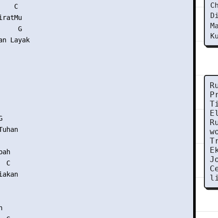
C
   C

D
ratMu

M
    G

K
n Layak

R
P
T
E


R
uhan

w
T
E
ah

J
 C

C
akan

l

