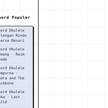
hord Populer
hord Ukulele
elengan Rindu
iersa Besari
hord Ukulele
omang - Raim
aode
hord Ukulele
empurna -
ndra and The
ackbone
hord Ukulele
uka - Last
hild