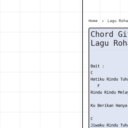
Home
Lagu Roh
Chord Gi
Lagu Roh
Bait :

C

Hatiku Rindu Tuha
   F             
Rindu Rindu Melay
                 
Ku Berikan Hanya 
C

Jiwaku Rindu Tuha