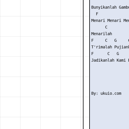
                 
Bunyikanlah Gambu
  F

Menari Menari Men
      C

Menarilah

F     C   G     C
T'rimalah Pujiank
F      C   G     
Jadikanlah Kami B