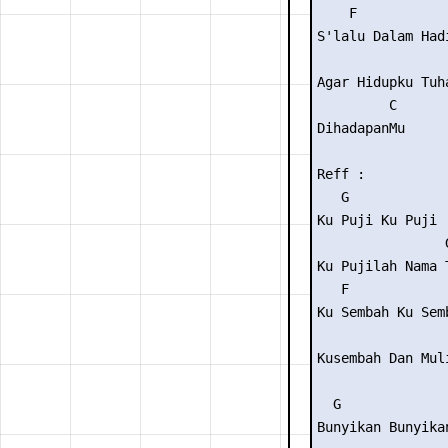
    F            
S'lalu Dalam Hadi
                 
Agar Hidupku Tuha
         C

DihadapanMu

Reff :

   G

Ku Puji Ku Puji

                G
Ku Pujilah Nama T
   F

Ku Sembah Ku Semb
                 
Kusembah Dan Muli
  G

Bunyikan Bunyikan