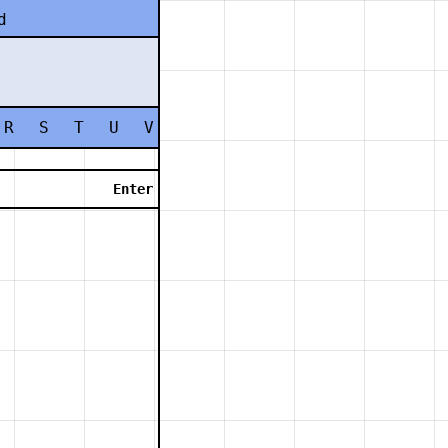
d
R
S
T
U
V
W
X
Y
Z