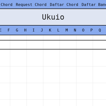
 Chord
Request Chord
Daftar Chord
Daftar Ban
Ukuio
E
F
G
H
I
J
K
L
M
N
O
P
Q