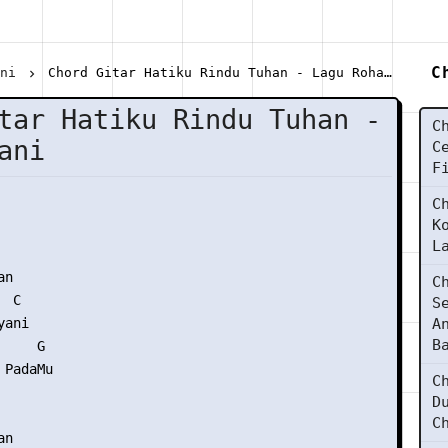
C
ani
Chord Gitar Hatiku Rindu Tuhan - Lagu Rohani
tar Hatiku Rindu Tuhan -
C
ani
C
F
C
K
L
n

C
 C

S
ani

A
B
    G

PadaMu

C
D
C
n
