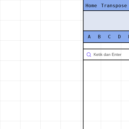
Home
Transpose
A
B
C
D