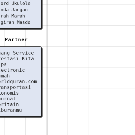
hord Ukulele
inda Jangan
arah Marah -
ugiran Masdo
Partner
uang Service
restasi Kita
ips
lectronic
umah
orldquran.com
ransportasi
konomis
ournal
eritain
iburanmu