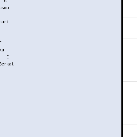
 G

smu

ari



u

  C

erkat
