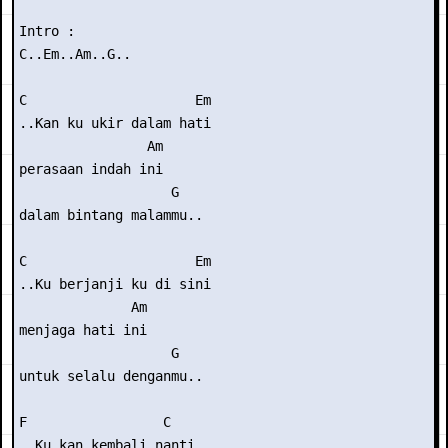
Intro :

C..Em..Am..G.. 

C                     Em

..Kan ku ukir dalam hati

                Am

perasaan indah ini

                   G

dalam bintang malammu..

C                     Em

..Ku berjanji ku di sini

              Am

menjaga hati ini

                   G

untuk selalu denganmu..

F                 C

..Ku kan kembali nanti..
