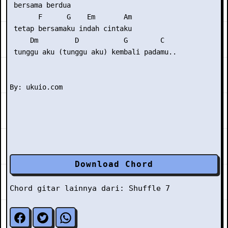
 bersama berdua

       F      G    Em       Am

 tetap bersamaku indah cintaku

     Dm         D           G        C

 tunggu aku (tunggu aku) kembali padamu..

Download Chord
Chord gitar lainnya dari:
Shuffle 7