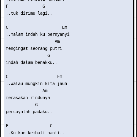
F              G

..tuk dirimu lagi..

C                      Em

..Malam indah ku bernyanyi

                    Am

mengingat seorang putri

                 G

indah dalam benakku..

C                    Em

..Walau mungkin kita jauh

               Am

merasakan rindunya

            G

percayalah padaku..

F                 C

..Ku kan kembali nanti..
