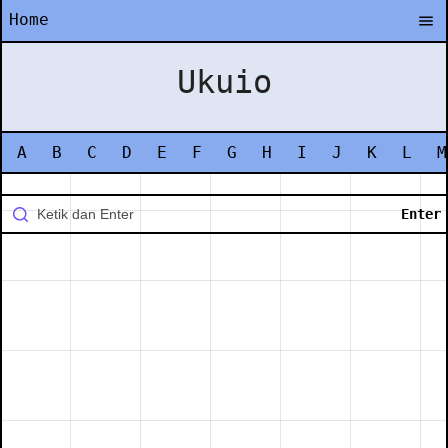
Home
Ukuio
A
B
C
D
E
F
G
H
I
J
K
L
M