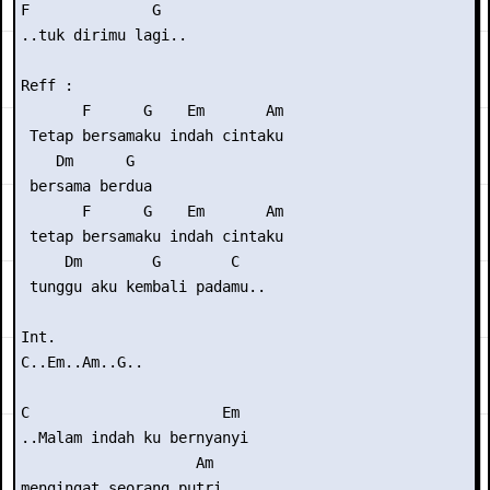
F              G

..tuk dirimu lagi..

Reff :

       F      G    Em       Am

 Tetap bersamaku indah cintaku

    Dm      G

 bersama berdua

       F      G    Em       Am

 tetap bersamaku indah cintaku

     Dm        G        C

 tunggu aku kembali padamu..

Int.

C..Em..Am..G.. 

C                      Em

..Malam indah ku bernyanyi

                    Am

mengingat seorang putri
