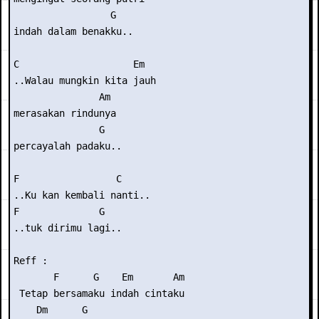
                 G

indah dalam benakku..

C                    Em

..Walau mungkin kita jauh

               Am

merasakan rindunya

               G

percayalah padaku..

F                 C

..Ku kan kembali nanti..

F              G

..tuk dirimu lagi..

Reff :

       F      G    Em       Am

 Tetap bersamaku indah cintaku

    Dm      G
