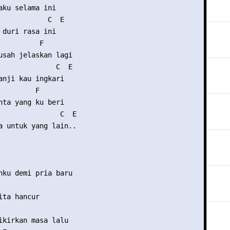
aku selama ini

            C  E

 duri rasa ini

          F

usah jelaskan lagi

              C  E

anji kau ingkari

        F

nta yang ku beri

               C  E

a untuk yang lain..

nku demi pria baru

ta hancur

ikirkan masa lalu
