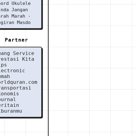
hord Ukulele
inda Jangan
arah Marah -
ugiran Masdo
Partner
uang Service
restasi Kita
ips
lectronic
umah
orldquran.com
ransportasi
konomis
ournal
eritain
iburanmu