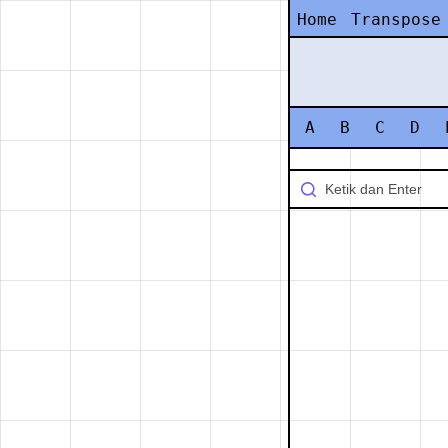
Home
Transpose
A
B
C
D