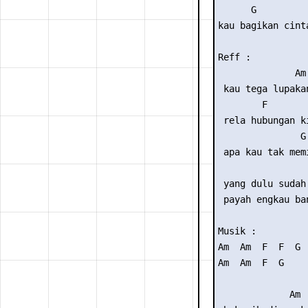
      G         
kau bagikan cint
Reff :

              Am

 kau tega lupaka
        F

 rela hubungan ki
               G

 apa kau tak mem
                 
 yang dulu sudah 
 payah engkau ban
Musik :

Am  Am  F  F  G

Am  Am  F  G

             Am
