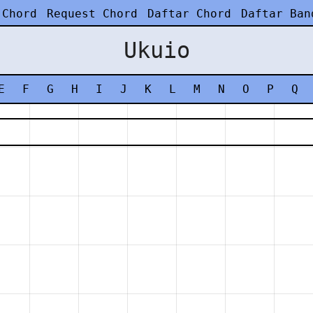
 Chord
Request Chord
Daftar Chord
Daftar Ban
Ukuio
E
F
G
H
I
J
K
L
M
N
O
P
Q