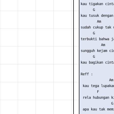
kau tigakan cint
      G         
kau tusuk dengan
        Am      
sudah cukup tak 
      G         
terbukti bahwa j
          Am     
sungguh kejam ci
      G         
kau bagikan cint
Reff :

              Am

 kau tega lupaka
        F

 rela hubungan ki
               G

 apa kau tak mem