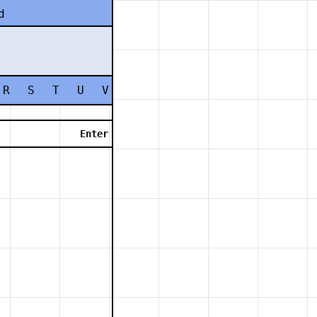
d
R
S
T
U
V
W
X
Y
Z