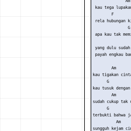
              Am

 kau tega lupaka
        F

 rela hubungan ki
               G

 apa kau tak mem
                 
 yang dulu sudah 
 payah engkau ban
        Am       
kau tigakan cint
      G         
kau tusuk dengan
        Am      
sudah cukup tak 
      G         
terbukti bahwa j
          Am     
sungguh kejam ci