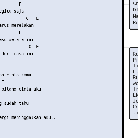
C
       F

D
gitu saja

M
           C   E

K
arus merelakan

       F

aku selama ini

            C  E

 duri rasa ini..

R
P
T
E
ah cinta kamu

R
F

w
T
 bilang cinta aku

E
J
g sudah tahu

C
l
ergi meninggalkan aku..
