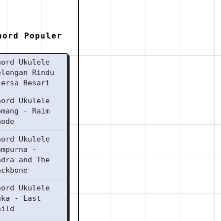
hord Populer
hord Ukulele
elengan Rindu
iersa Besari
hord Ukulele
omang - Raim
aode
hord Ukulele
empurna -
ndra and The
ackbone
hord Ukulele
uka - Last
hild