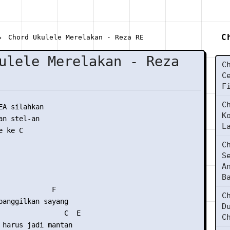
C
Chord Ukulele Merelakan - Reza RE
ulele Merelakan - Reza
C
C
F
C
EA silahkan

K
n stel-an

L
 ke C

C
S
A
B
             F

C
panggilkan sayang

D
                C  E

C
 harus jadi mantan
