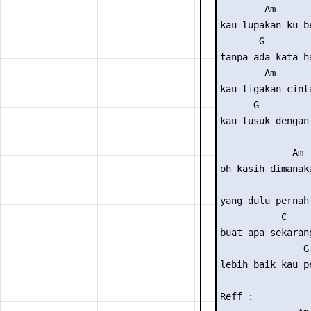
        Am       
kau lupakan ku be
       G        
tanpa ada kata h
        Am       
kau tigakan cint
      G         
kau tusuk dengan
             Am

oh kasih dimanak
                 
yang dulu pernah
           C

buat apa sekaran
               G

lebih baik kau p
Reff :
