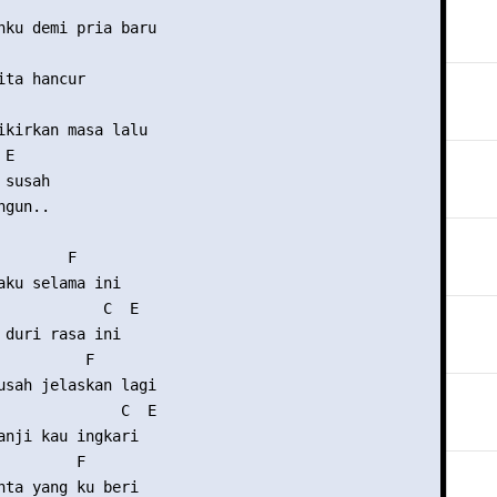
nku demi pria baru

ta hancur

ikirkan masa lalu

E

susah

gun..

       F

aku selama ini

            C  E

 duri rasa ini

          F

usah jelaskan lagi

              C  E

anji kau ingkari

        F

nta yang ku beri
