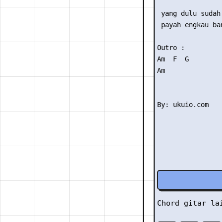
                 
 yang dulu sudah 
 payah engkau ban
Outro :

Am  F  G

Am

Chord gitar l