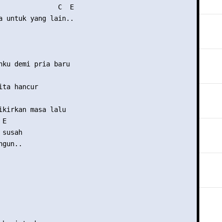
               C  E

a untuk yang lain..

nku demi pria baru

ta hancur

ikirkan masa lalu

E

susah

gun..
