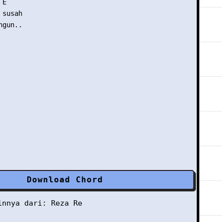
E

susah

gun..

Download Chord
ainnya dari:
Reza Re