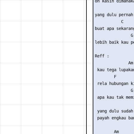
oh kasih dimanak
                 
yang dulu pernah
           C

buat apa sekaran
               G

lebih baik kau p
Reff :

              Am

 kau tega lupaka
        F

 rela hubungan ki
               G

 apa kau tak mem
                 
 yang dulu sudah 
 payah engkau ban
        Am       