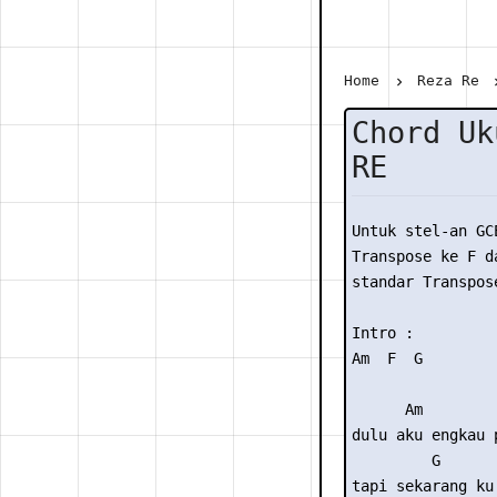
Home
Reza Re
Chord Uk
RE
Untuk stel-an GC
Transpose ke F da
standar Transpose
Intro :

Am  F  G

      Am        
dulu aku engkau 
         G      
tapi sekarang ku