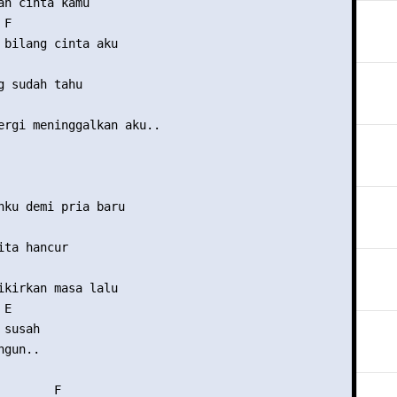
ah cinta kamu

F

 bilang cinta aku

g sudah tahu

ergi meninggalkan aku..

nku demi pria baru

ta hancur

ikirkan masa lalu

E

susah

gun..

       F
