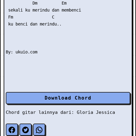
           Dm          Em

 sekali ku merindu dan membenci

 Fm                C

 ku benci dan merindu..

Download Chord
Chord gitar lainnya dari:
Gloria Jessica