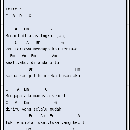
Intro :

C..A..Dm..G..

C   A   Dm         G

Menari di atas ingkar janji

    C    A   Dm         G

kau tertawa mengapa kau tertawa

  Em   Am  Em       Am

saat..aku..dilanda pilu

          Dm                  Fm

karna kau pilih mereka bukan aku..

C    A  Dm       G       

Mengapa ada manusia seperti

C   A   Dm           G

dirimu yang selalu mudah

          Em   Am  Em          Am

tuk mencipta luka..luka yang kecil

         Dm                  G
