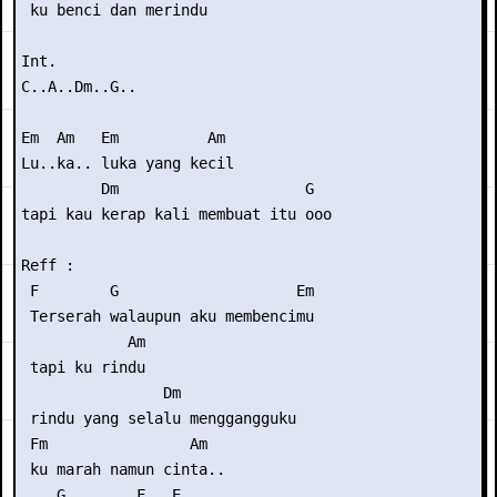
 ku benci dan merindu

Int.

C..A..Dm..G..

Em  Am   Em          Am

Lu..ka.. luka yang kecil

         Dm                     G

tapi kau kerap kali membuat itu ooo

Reff :

 F        G                    Em

 Terserah walaupun aku membencimu

            Am

 tapi ku rindu

                Dm

 rindu yang selalu menggangguku

 Fm                Am

 ku marah namun cinta..

    G        F   E
