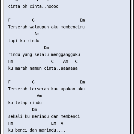
 cinta oh cinta..hoooo

 F         G                   Em

 Terserah walaupun aku membencimu

            Am

 tapi ku rindu

                Dm

 rindu yang selalu menggangguku

 Fm                C    Am   C

 ku marah namun cinta..aaaaaaa

 F         G                   Em

 Terserah terserah kau apakan aku

             Am

 ku tetap rindu

           Dm 

 sekali ku merindu dan membenci

 Fm                Em  A

 ku benci dan merindu....
