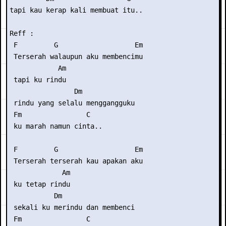
tapi kau kerap kali membuat itu..

Reff :

 F         G                   Em

 Terserah walaupun aku membencimu

            Am

 tapi ku rindu

                Dm

 rindu yang selalu menggangguku

 Fm                C   

 ku marah namun cinta..

 F         G                   Em

 Terserah terserah kau apakan aku

             Am

 ku tetap rindu

           Dm 

 sekali ku merindu dan membenci

 Fm                C 
