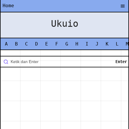
Home
Ukuio
A
B
C
D
E
F
G
H
I
J
K
L
M