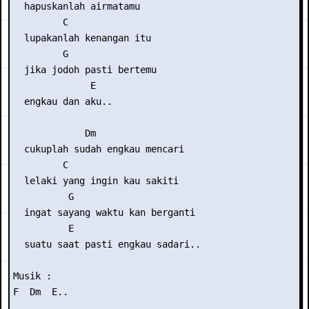
  hapuskanlah airmatamu

         C

  lupakanlah kenangan itu

         G

  jika jodoh pasti bertemu

              E

  engkau dan aku..

             Dm

  cukuplah sudah engkau mencari

         C

  lelaki yang ingin kau sakiti

          G

  ingat sayang waktu kan berganti

          E

  suatu saat pasti engkau sadari..

Musik :

F  Dm  E..
