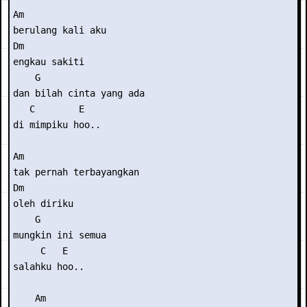
Am

berulang kali aku

Dm

engkau sakiti

    G

dan bilah cinta yang ada

   C        E

di mimpiku hoo..

Am

tak pernah terbayangkan

Dm

oleh diriku

    G

mungkin ini semua

     C   E

salahku hoo..

    Am
