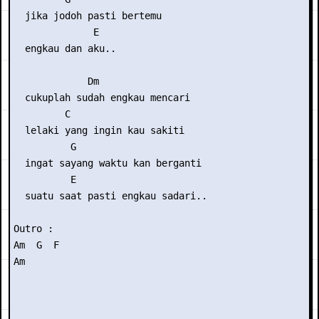
  jika jodoh pasti bertemu

              E

  engkau dan aku..

             Dm

  cukuplah sudah engkau mencari

         C

  lelaki yang ingin kau sakiti

          G

  ingat sayang waktu kan berganti

          E

  suatu saat pasti engkau sadari..

Outro :

Am  G  F

Am
