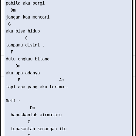
pabila aku pergi

  Dm

jangan kau mencari

 G

aku bisa hidup

        C

tanpamu disini..

  F

dulu engkau bilang

    Dm

aku apa adanya

     E                Am

tapi apa yang aku terima..

Reff :

          Dm

  hapuskanlah airmatamu

         C

  lupakanlah kenangan itu

         G
