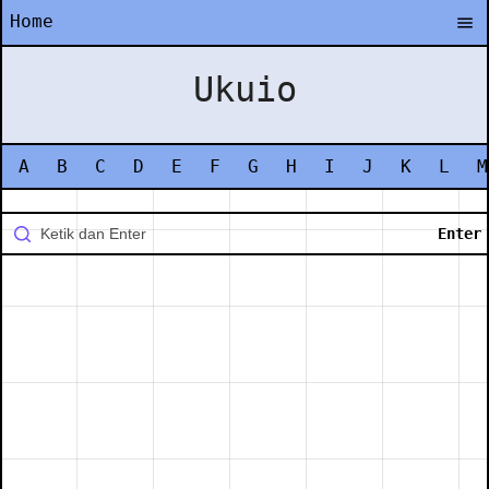
Home
Ukuio
A
B
C
D
E
F
G
H
I
J
K
L
M