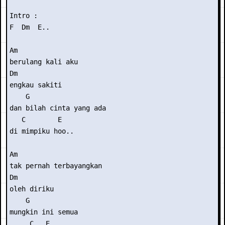
Intro :

F  Dm  E..

Am

berulang kali aku

Dm

engkau sakiti

    G

dan bilah cinta yang ada

   C        E

di mimpiku hoo..

Am

tak pernah terbayangkan

Dm

oleh diriku

    G

mungkin ini semua

     C   E
