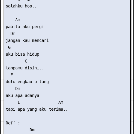
salahku hoo..

    Am

pabila aku pergi

  Dm

jangan kau mencari

 G

aku bisa hidup

        C

tanpamu disini..

  F

dulu engkau bilang

    Dm

aku apa adanya

     E                Am

tapi apa yang aku terima..

Reff :

          Dm
