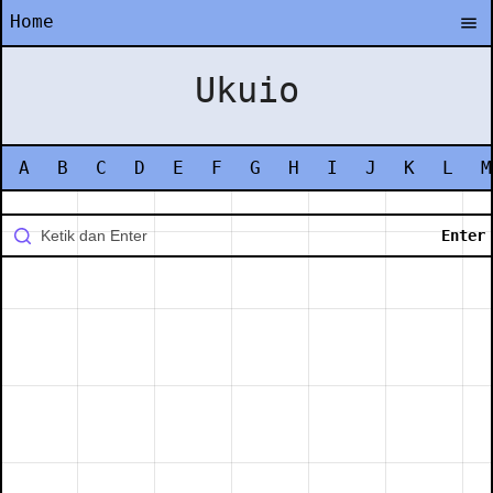
Home
Ukuio
A
B
C
D
E
F
G
H
I
J
K
L
M