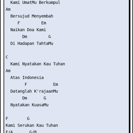
  Kami UmatMu Berkumpul

Am

  Bersujud Menyembah

     F         Em

  Naikan Doa Kami

       Dm         G

  Di Hadapan TahtaMu

C

  Kami Nyatakan Kau Tuhan

Am

  Atas Indonesia

        F           Em

  Datanglah K'rajaanMu

       Dm       G

  Nyatakan KuasaMu

F        G

Kami Serukan Kau Tuhan

F/A       G/B
