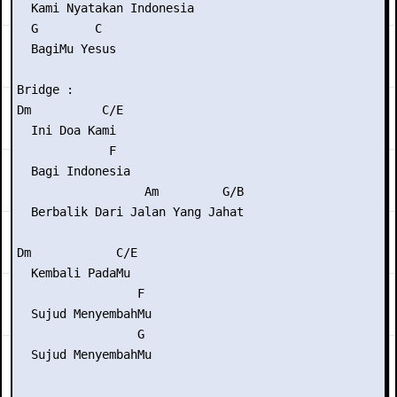
  Kami Nyatakan Indonesia

  G        C

  BagiMu Yesus

Bridge :

Dm          C/E

  Ini Doa Kami

             F

  Bagi Indonesia

                  Am         G/B

  Berbalik Dari Jalan Yang Jahat

Dm            C/E

  Kembali PadaMu

                 F

  Sujud MenyembahMu

                 G

  Sujud MenyembahMu
