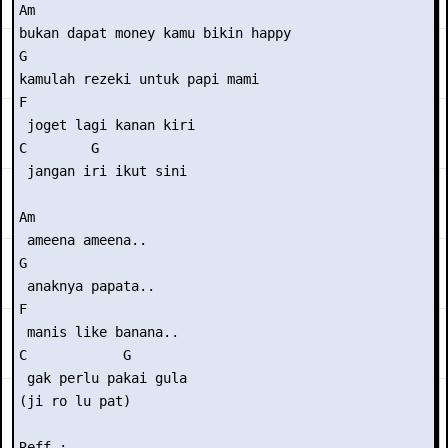
Am

bukan dapat money kamu bikin happy

G

kamulah rezeki untuk papi mami

F

 joget lagi kanan kiri

C        G

 jangan iri ikut sini

Am

 ameena ameena.. 

G

 anaknya papata..

F

 manis like banana..

C            G

 gak perlu pakai gula

(ji ro lu pat)

Reff :
