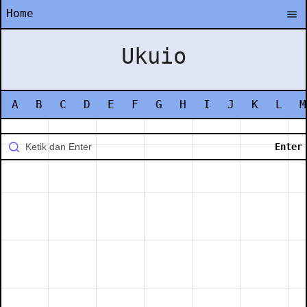
Home
Ukuio
A
B
C
D
E
F
G
H
I
J
K
L
M