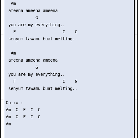
  Am

 ameena ameena ameena

            G

 you are my everything..

   F                   C    G

 senyum tawamu buat melting..

  Am

 ameena ameena ameena

            G

 you are my everything..

   F                   C    G

 senyum tawamu buat melting..

Outro :

Am  G  F  C  G

Am  G  F  C  G

Am
