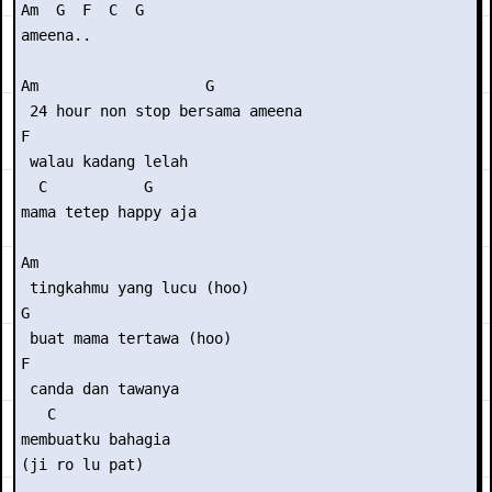
Am  G  F  C  G

ameena..

Am                   G

 24 hour non stop bersama ameena

F

 walau kadang lelah

  C           G

mama tetep happy aja

Am

 tingkahmu yang lucu (hoo)

G

 buat mama tertawa (hoo)

F

 canda dan tawanya

   C

membuatku bahagia 

(ji ro lu pat)
