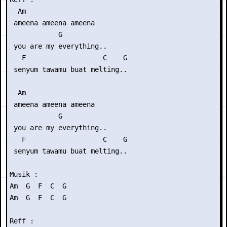
  Am

 ameena ameena ameena

            G

 you are my everything..

   F                   C    G

 senyum tawamu buat melting..

  Am

 ameena ameena ameena

            G

 you are my everything..

   F                   C    G

 senyum tawamu buat melting..

Musik :

Am  G  F  C  G

Am  G  F  C  G

Reff :
