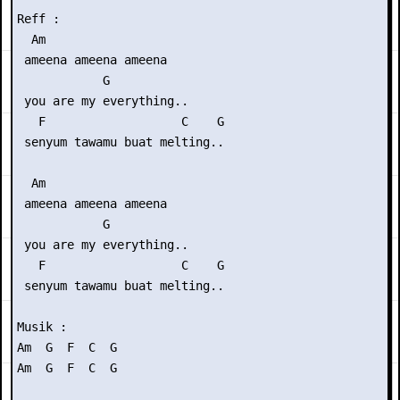
Reff :

  Am

 ameena ameena ameena

            G

 you are my everything..

   F                   C    G

 senyum tawamu buat melting..

  Am

 ameena ameena ameena

            G

 you are my everything..

   F                   C    G

 senyum tawamu buat melting..

Musik :

Am  G  F  C  G

Am  G  F  C  G
