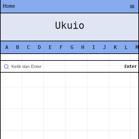
Home
Ukuio
A
B
C
D
E
F
G
H
I
J
K
L
M