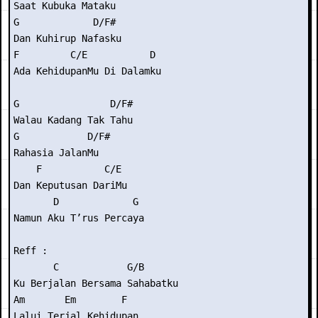
Saat Kubuka Mataku

G             D/F#

Dan Kuhirup Nafasku

F         C/E           D

Ada KehidupanMu Di Dalamku

G                D/F#

Walau Kadang Tak Tahu

G            D/F#

Rahasia JalanMu

    F           C/E

Dan Keputusan DariMu

       D             G

Namun Aku T’rus Percaya

Reff :

       C            G/B

Ku Berjalan Bersama Sahabatku

Am       Em        F

Lalui Terjal Kehidupan
