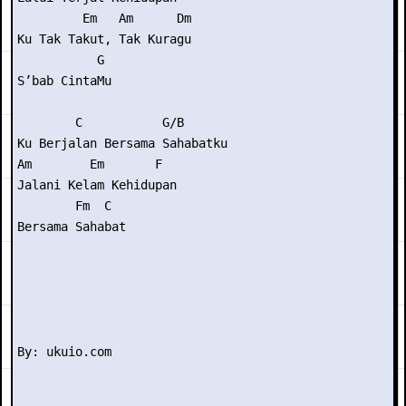
         Em   Am      Dm

Ku Tak Takut, Tak Kuragu

           G

S’bab CintaMu

        C           G/B

Ku Berjalan Bersama Sahabatku

Am        Em       F

Jalani Kelam Kehidupan

        Fm  C

Bersama Sahabat
