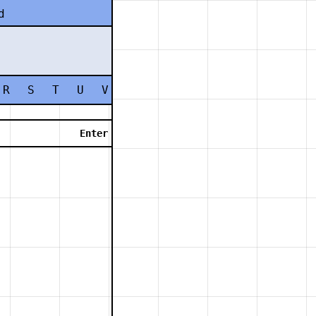
d
R
S
T
U
V
W
X
Y
Z