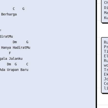
C
D
       C    G

M
Berharga

K


iratMu

       Dm     G

R
P
 Hanya HadiratMu

T
    F

E
gala Jalanku

R
    Dm  G     C

w
T
Ada Urapan Baru

E
J
C
l