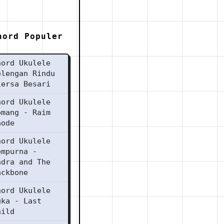
hord Populer
hord Ukulele
elengan Rindu
iersa Besari
hord Ukulele
omang - Raim
aode
hord Ukulele
empurna -
ndra and The
ackbone
hord Ukulele
uka - Last
hild