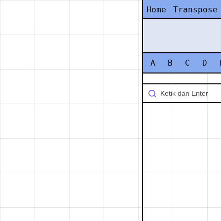
Home
Transpose
A
B
C
D