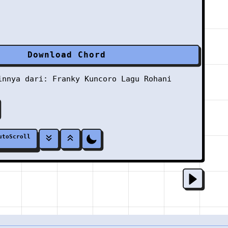
Download Chord
ainnya dari:
Franky Kuncoro
Lagu Rohani
utoScroll