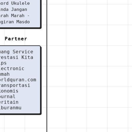
hord Ukulele
inda Jangan
arah Marah -
ugiran Masdo
Partner
uang Service
restasi Kita
ips
lectronic
umah
orldquran.com
ransportasi
konomis
ournal
eritain
iburanmu