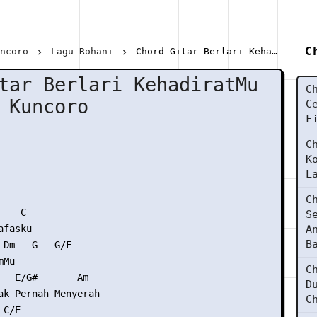
C
uncoro
Lagu Rohani
Chord Gitar Berlari KehadiratMu - Franky Kuncoro
tar Berlari KehadiratMu
C
 Kuncoro
C
F
C
K
L
C
   C

S
fasku

A
B
 Dm   G   G/F

Mu

C
   E/G#       Am

D
ak Pernah Menyerah

C
C/E
