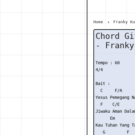
Home
Franky K
Chord Gi
- Franky
Tempo : 60

4/4

Bait :

  C     F/A      
Yesus Pemegang Na
  F    C/E      
Jiwaku Aman Dalam
      Em        
Kau Tuhan Yang T
   G         F   