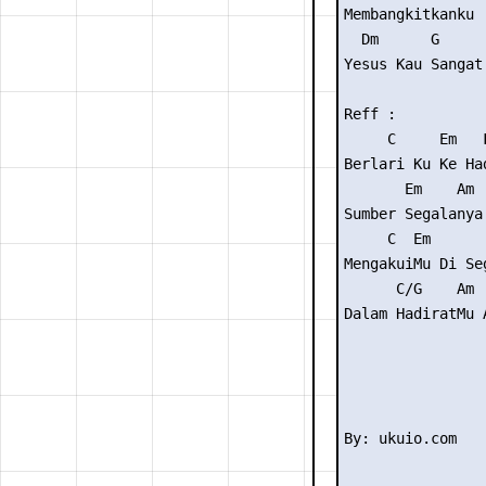
Membangkitkanku

  Dm      G     
Yesus Kau Sangat 
Reff :

     C     Em   F
Berlari Ku Ke Had
       Em    Am 
Sumber Segalanya
     C  Em       
MengakuiMu Di Se
      C/G    Am 
Dalam HadiratMu 