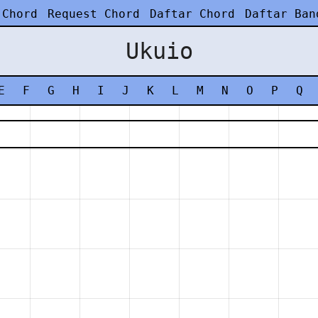
 Chord
Request Chord
Daftar Chord
Daftar Ban
Ukuio
E
F
G
H
I
J
K
L
M
N
O
P
Q