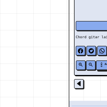
Chord gitar l
A