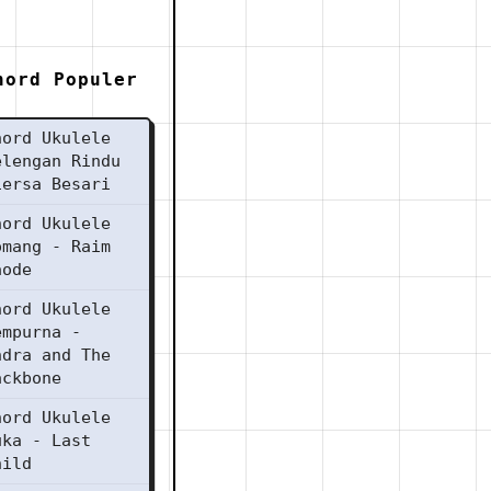
hord Populer
hord Ukulele
elengan Rindu
iersa Besari
hord Ukulele
omang - Raim
aode
hord Ukulele
empurna -
ndra and The
ackbone
hord Ukulele
uka - Last
hild