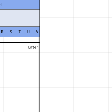
d
R
S
T
U
V
W
X
Y
Z