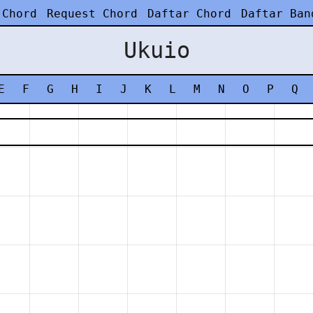
 Chord
Request Chord
Daftar Chord
Daftar Ban
Ukuio
E
F
G
H
I
J
K
L
M
N
O
P
Q