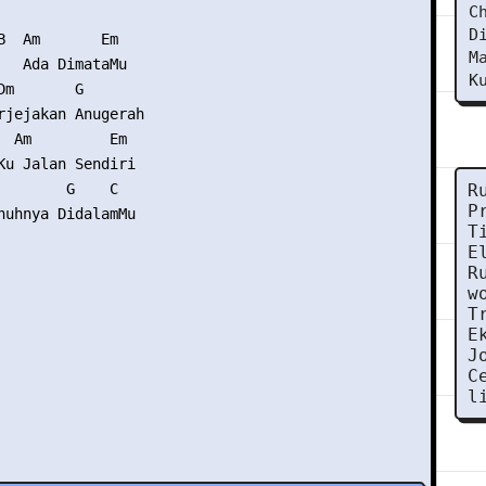
C
D
B  Am       Em

M
   Ada DimataMu

K
m       G

rjejakan Anugerah

  Am         Em

Ku Jalan Sendiri

        G    C

R
P
nuhnya DidalamMu

T
E
R
w
T
E
J
C
l