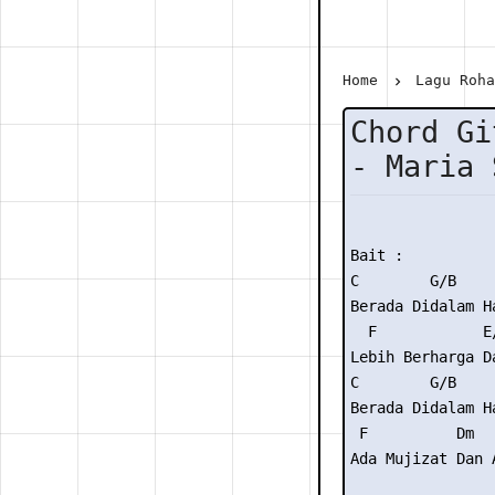
Home
Lagu Roh
Chord Gi
- Maria 
Bait :

C        G/B     
Berada Didalam Ha
  F            E
Lebih Berharga D
C        G/B     
Berada Didalam Ha
 F          Dm   
Ada Mujizat Dan A