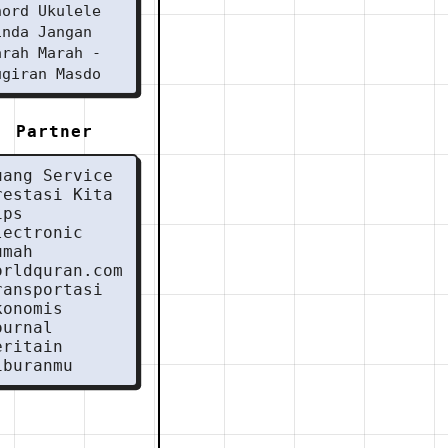
hord Ukulele
inda Jangan
arah Marah -
ugiran Masdo
Partner
uang Service
restasi Kita
ips
lectronic
umah
orldquran.com
ransportasi
konomis
ournal
eritain
iburanmu