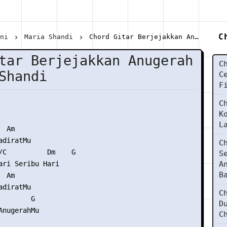
C
ani
Maria Shandi
Chord Gitar Berjejakkan Anugerah - Maria Shandi
tar Berjejakkan Anugerah
C
Shandi
C
F
C
K
L
 Am

diratMu

C
/C          Dm    G

S
ari Seribu Hari

A
B
 Am

diratMu

C
       G

D
nugerahMu

C