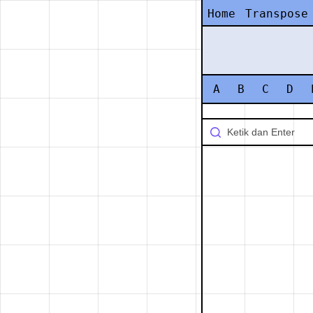
Home
Transpose
A
B
C
D