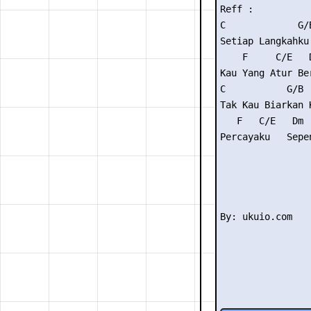
Reff :

C             G/
Setiap Langkahku
    F     C/E   D
Kau Yang Atur Be
C           G/B 
Tak Kau Biarkan 
   F   C/E   Dm 
Percayaku   Sepe